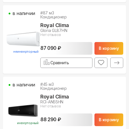
в наличии
#
87
м3
Кондиционер
Royal Clima
Gloria GL87HN
Нет отзывов
87 090 ₽
В корзину
неинверторный
Сравнить
в наличии
#
45
м3
Кондиционер
Royal Clima
RCI-AN55HN
Нет отзывов
88 290 ₽
В корзину
инверторный