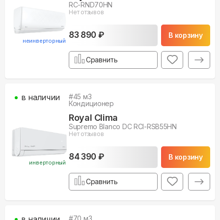
RC-RND70HN
Нет отзывов
83 890 ₽
В корзину
неинверторный
Сравнить
в наличии
#
45
м3
Кондиционер
Royal Clima
Supremo Blanco DC RCI-RSB55HN
Нет отзывов
84 390 ₽
В корзину
инверторный
Сравнить
в наличии
#
70
м3