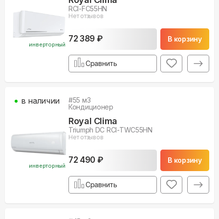
RCI-FC55HN
Нет отзывов
72 389 ₽
В корзину
инверторный
Сравнить
в наличии
#
55
м3
Кондиционер
Royal Clima
Triumph DC RCI-TWC55HN
Нет отзывов
72 490 ₽
В корзину
инверторный
Сравнить