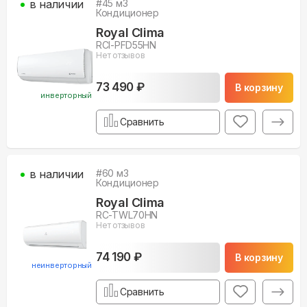
в наличии
#
45
м3
Кондиционер
Royal Clima
RCI-PFD55HN
Нет отзывов
73 490 ₽
В корзину
инверторный
Сравнить
в наличии
#
60
м3
Кондиционер
Royal Clima
RC-TWL70HN
Нет отзывов
74 190 ₽
В корзину
неинверторный
Сравнить