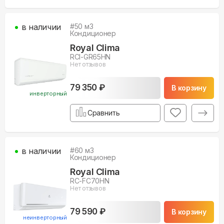
в наличии
#
50
м3
Кондиционер
Royal Clima
RCI-GR65HN
Нет отзывов
79 350 ₽
В корзину
инверторный
Сравнить
в наличии
#
60
м3
Кондиционер
Royal Clima
RC-FC70HN
Нет отзывов
79 590 ₽
В корзину
неинверторный