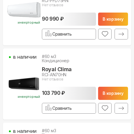
RCI-PFD75HN
Нет отзывов
90 990 ₽
В корзину
инверторный
Сравнить
в наличии
#
60
м3
Кондиционер
Royal Clima
RCI-AN70HN
Нет отзывов
103 790 ₽
В корзину
инверторный
Сравнить
в наличии
#
60
м3