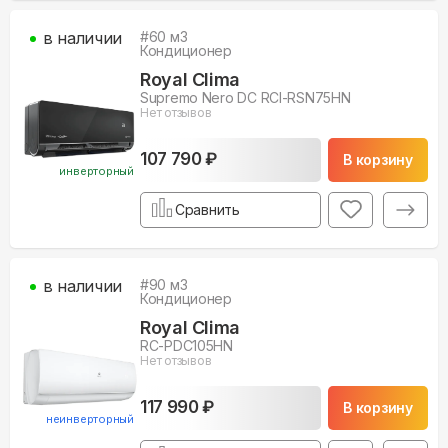
в наличии
#
60
м3
Кондиционер
Royal Clima
Supremo Nero DC RCI-RSN75HN
Нет отзывов
107 790 ₽
В корзину
инверторный
Сравнить
в наличии
#
90
м3
Кондиционер
Royal Clima
RC-PDC105HN
Нет отзывов
117 990 ₽
В корзину
неинверторный