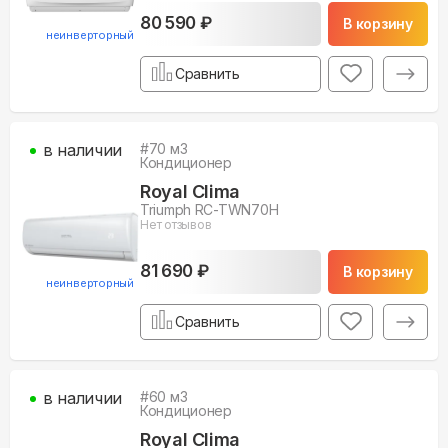
80 590 ₽
В корзину
неинверторный
Сравнить
в наличии
#
70
м3
Кондиционер
Royal Clima
Triumph RC-TWN70H
Нет отзывов
81 690 ₽
В корзину
неинверторный
Сравнить
в наличии
#
60
м3
Кондиционер
Royal Clima