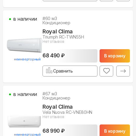
в наличии
#
60
м3
Кондиционер
Royal Clima
Triumph RC-TWN55H
Нет отзывов
68 490 ₽
В корзину
неинверторный
Сравнить
в наличии
#
67
м3
Кондиционер
Royal Clima
Vela Nuova RC-VNE80HN
Нет отзывов
68 990 ₽
В корзину
неинверторный