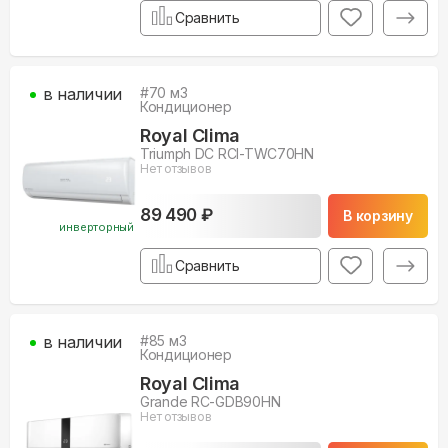
Сравнить
в наличии
#
70
м3
Кондиционер
Royal Clima
Triumph DC RCI-TWC70HN
Нет отзывов
89 490 ₽
В корзину
инверторный
Сравнить
в наличии
#
85
м3
Кондиционер
Royal Clima
Grande RC-GDB90HN
Нет отзывов