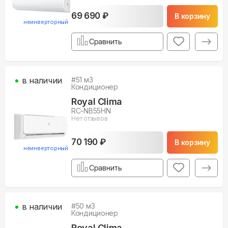
69 690 ₽
В корзину
неинверторный
Сравнить
в наличии
#
51
м3
Кондиционер
Royal Clima
RC-NB55HN
Нет отзывов
70 190 ₽
В корзину
неинверторный
Сравнить
в наличии
#
50
м3
Кондиционер
Royal Clima