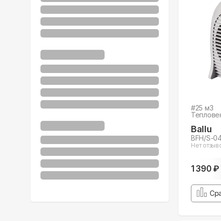
#
25
м3
Теплове
Ballu
BFH/S-0
Нет отзыв
1 390 ₽
Ср