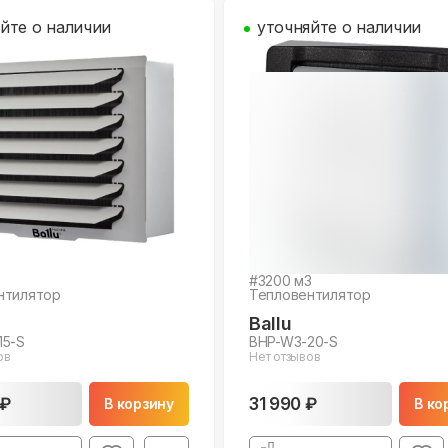
йте о наличии
уточняйте о наличии
#
3200
м3
нтилятор
Тепловентилятор
Ballu
15-S
BHP-W3-20-S
ов
Нет отзывов
 ₽
31 990 ₽
В корзину
В ко