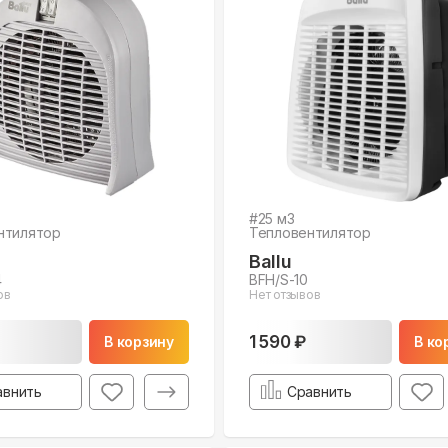
#
25
м3
нтилятор
Тепловентилятор
Ballu
4
BFH/S-10
ов
Нет отзывов
1 590 ₽
В корзину
В ко
авнить
Сравнить