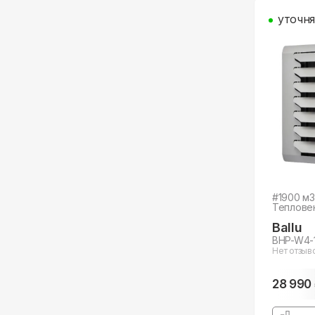
уточня
#
1900
м3
Теплове
Ballu
BHP-W4-
Нет отзыв
28 990