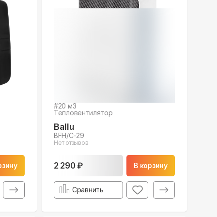
#
20
м3
Тепловентилятор
Ballu
BFH/С-29
Нет отзывов
2 290 ₽
рзину
В корзину
Сравнить