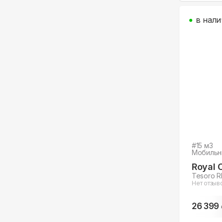
в нали
#
15
м3
Мобильн
Royal 
Tesoro 
Нет отзыв
26 399