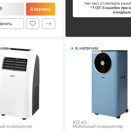
Чек-лист от эксперта в вен
“ТОП-5 ошибок при 
₽
В корзину
кондици
авнить
чии
в наличии
#
23
м3
ый кондиционер
Мобильный кондиционер