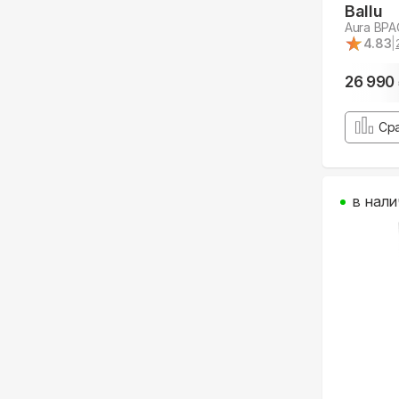
Ballu
Aura BPA
★
★
4.83
|
26 990
Ср
в нали