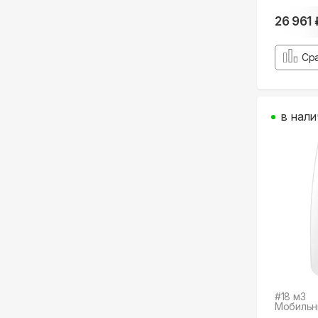
26 961 
Ср
в нали
#
18
м3
Мобильн