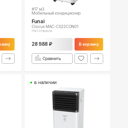
#
17
м3
Мобильный кондиционер
Funai
Crocus MAC-CS22CON01
Нет отзывов
28 988 ₽
рзину
В корзину
Сравнить
в наличии