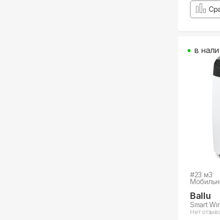
Ср
в нали
#
23
м3
Мобильн
Ballu
Smart Wi
Нет отзыв