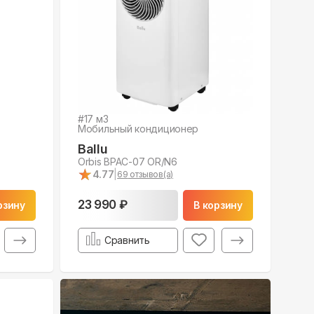
#
17
м3
Мобильный кондиционер
Ballu
Orbis BPAC-07 OR/N6
★
★
4.77
|
69
отзывов(а)
23 990 ₽
рзину
В корзину
Сравнить