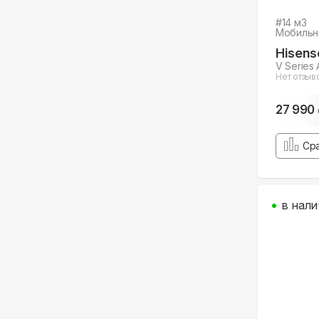
#
14
м3
Мобильн
Hisens
V Serie
Нет отзыв
27 990
Ср
в нали