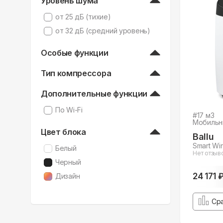
Уровень шума
от 25 дБ (тихие)
от 32 дБ (средний уровень)
Особые функции
Тип компрессора
Дополнительные функции
По Wi-Fi
#
17
м3
Мобильн
Цвет блока
Ballu
Smart Wi
Белый
Нет отзыв
Черный
24 171 
Дизайн
Ср