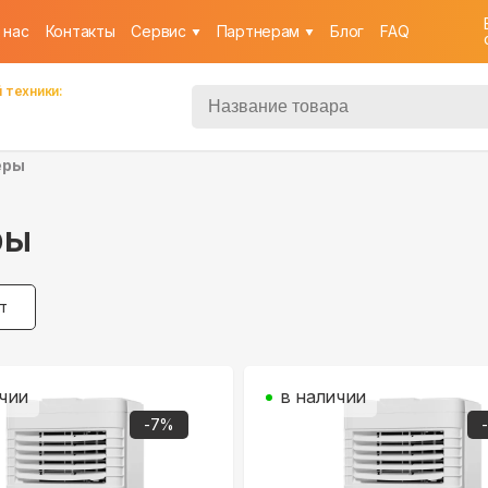
 нас
Контакты
Cервис
Партнерам
Блог
FAQ
 техники:
еры
ры
Вт
чии
в наличии
-
7
%
-