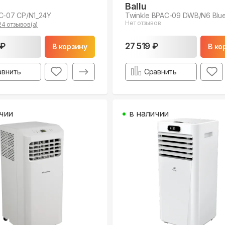
Ballu
C-07 CP/N1_24Y
Twinkle BPAC-09 DWB/N6 Blu
Нет отзывов
24
отзывов(а)
 ₽
27 519 ₽
В корзину
В ко
авнить
Сравнить
чии
в наличии