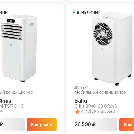
чии
в наличии
#
20
м3
ый кондиционер
Мобильный кондиционер
Clima
Ballu
RM-TS17CH-E
Orbis BPAC-08 OR/N6
★
★
ов
4.77
|
69
отзывов(а)
 ₽
26 590 ₽
В корзину
В ко