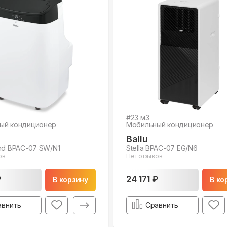
#
23
м3
ый кондиционер
Мобильный кондиционер
Ballu
nd BPAC-07 SW/N1
Stella BPAC-07 EG/N6
ов
Нет отзывов
₽
24 171 ₽
В корзину
В ко
авнить
Сравнить