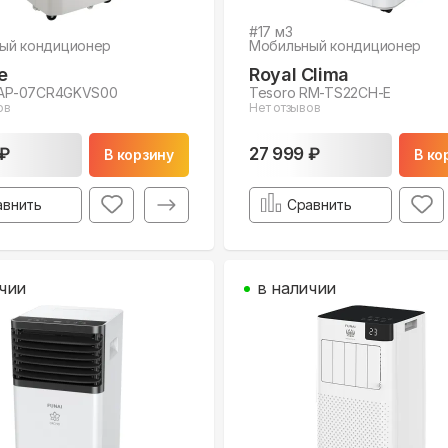
#
17
м3
ый кондиционер
Мобильный кондиционер
e
Royal Clima
s AP-07CR4GKVS00
Tesoro RM-TS22CH-E
ов
Нет отзывов
 ₽
27 999 ₽
В корзину
В ко
авнить
Сравнить
чии
в наличии