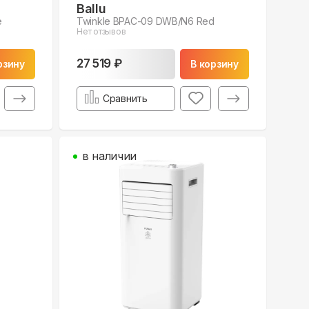
Ballu
e
Twinkle BPAC-09 DWB/N6 Red
Нет отзывов
27 519 ₽
рзину
В корзину
Сравнить
в наличии