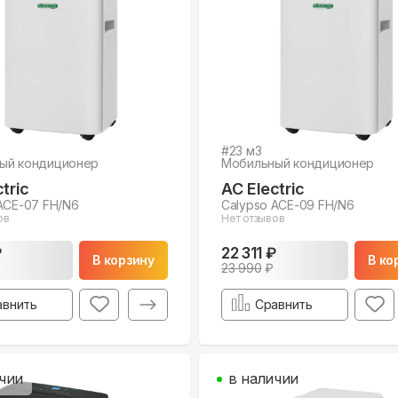
#
23
м3
ый кондиционер
Мобильный кондиционер
tric
AC Electric
ACE-07 FH/N6
Calypso ACE-09 FH/N6
ов
Нет отзывов
₽
22 311 ₽
В корзину
В ко
23 990
₽
авнить
Сравнить
чии
в наличии