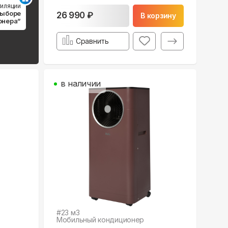
тиляции
выборе
26 990 ₽
В корзину
онера”
Сравнить
в наличии
#
23
м3
Мобильный кондиционер