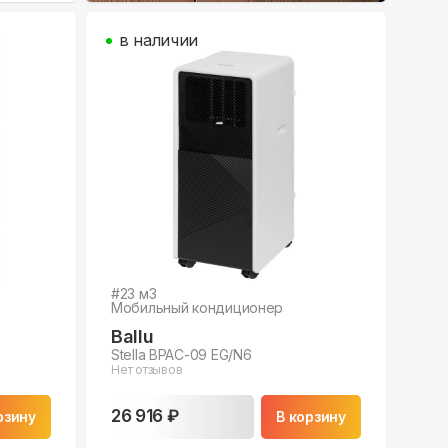
в наличии
#
23
м3
Мобильный кондиционер
Ballu
Stella BPAC-09 EG/N6
Нет отзывов
26 916 ₽
рзину
В корзину