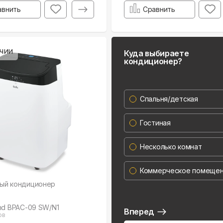
авнить
Сравнить
чии
Куда выбираете
кондиционер?
Спальня/детская
Гостиная
Несколько комнат
Коммерческое помеще
ый кондиционер
nd BPAC-09 SW/N1
Вперед
ов