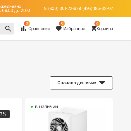
Ежедневно
8 (800) 301-22-62
8 (495) 185-02-02
c 09:00 до 21:00
0
0
0
Сравнение
Избранное
Корзина
Сначала дешевые
в наличии
7
%