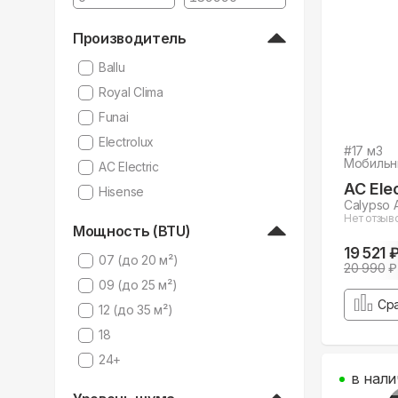
Производитель
Ballu
Royal Clima
Funai
Electrolux
#
17
м3
Мобильн
AC Electric
AC Elec
Hisense
Calypso 
Нет отзыв
Мощность (BTU)
19 521 
07 (до 20 м²)
20 990
₽
09 (до 25 м²)
Ср
12 (до 35 м²)
18
24+
в нали