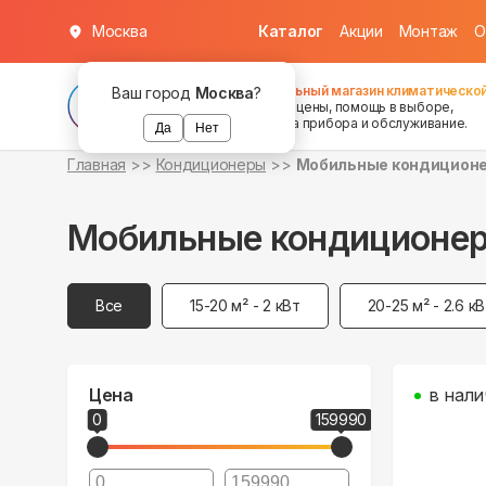
Москва
Каталог
Акции
Монтаж
О
Федеральный магазин климатической
Ваш город
Москва
?
хорошие цены, помощь в выборе,
установка прибора и обслуживание.
Да
Нет
Главная
Кондиционеры
Мобильные кондицион
Мобильные кондиционе
Все
15-20 м² - 2 кВт
20-25 м² - 2.6 к
Цена
в нали
0
159990