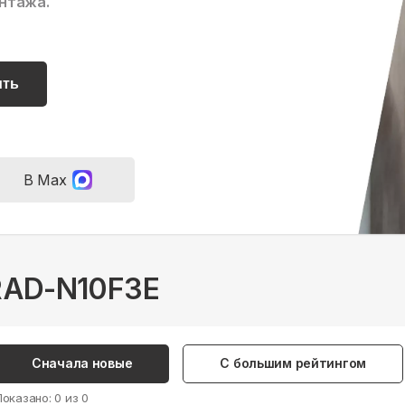
нтажа.
ить
В Max
 RAD-N10F3E
Сначала новые
С большим рейтингом
Показано:
0
из
0