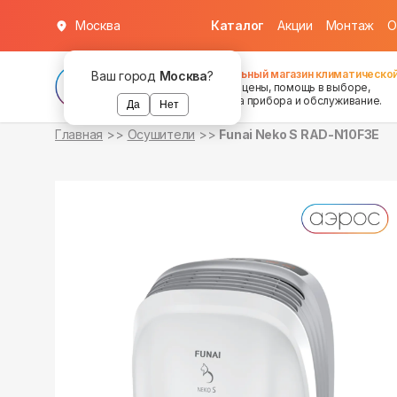
Москва
Каталог
Акции
Монтаж
О
уточняйте
о наличии
Федеральный магазин климатической
Ваш город
Москва
?
хорошие цены, помощь в выборе,
установка прибора и обслуживание.
Да
Нет
Главная
Осушители
Funai Neko S RAD-N10F3E