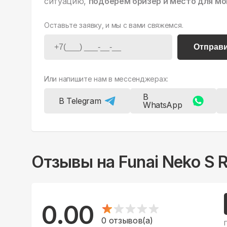
ситуацию,
подберем бризер и место для мо
Оставьте заявку, и мы с вами свяжемся.
Отправ
Или напишите нам в мессенджерах:
В
В Telegram
WhatsApp
Отзывы на
Funai Neko S
0.00
0
отзывов(а)