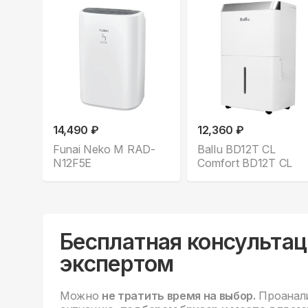
14,490 ₽
12,360 ₽
Funai Neko M RAD-
Ballu BD12T CL
N12F5E
Comfort BD12T CL
Бесплатная консультац
экспертом
Можно
не тратить время на выбор.
Проанал