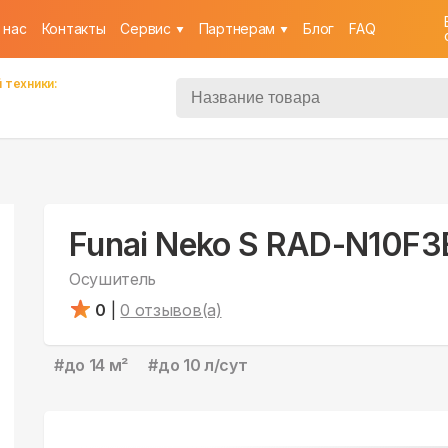
 нас
Контакты
Cервис
Партнерам
Блог
FAQ
 техники:
Funai Neko S RAD-N10F3
Осушитель
0
|
0
отзывов(а)
#
до 14 м²
#
до 10 л/сут