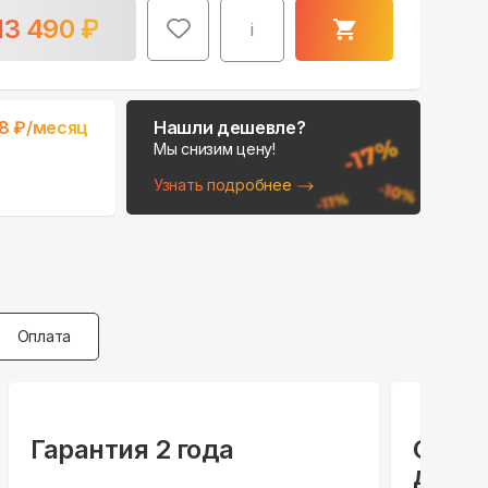
13 490
₽
i
8
₽/месяц
Нашли дешевле?
Мы снизим цену!
Узнать подробнее
Оплата
Гарантия 2 года
Спец
для ю