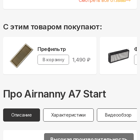
Смотреть все отзывы
С этим товаром покупают:
Префильтр
Фи
1,490
₽
В корзину
Про
Airnanny
A7 Start
Описание
Характеристики
Видеообзор
Высокая производительность