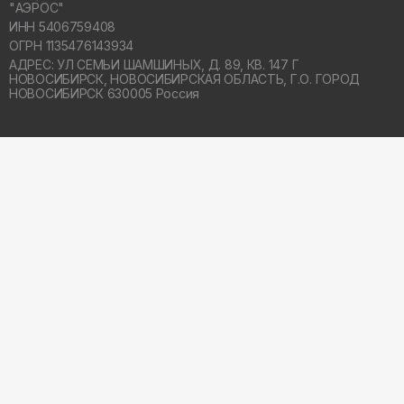
"АЭРОС"
ИНН 5406759408
ОГРН 1135476143934
АДРЕС: УЛ СЕМЬИ ШАМШИНЫХ, Д. 89, КВ. 147 Г
НОВОСИБИРСК,
НОВОСИБИРСКАЯ ОБЛАСТЬ, Г.О. ГОРОД
НОВОСИБИРСК 630005 Россия