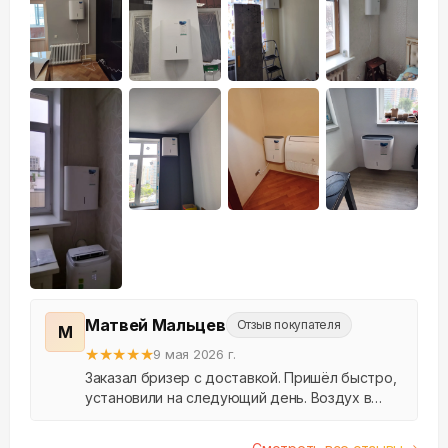
+
13
Матвей Мальцев
Отзыв покупателя
М
★
★
★
★
★
9 мая 2026 г.
Заказал бризер с доставкой. Пришёл быстро,
установили на следующий день. Воздух в
квартире стал заметно свежее, пыли меньше.
Спасибо.