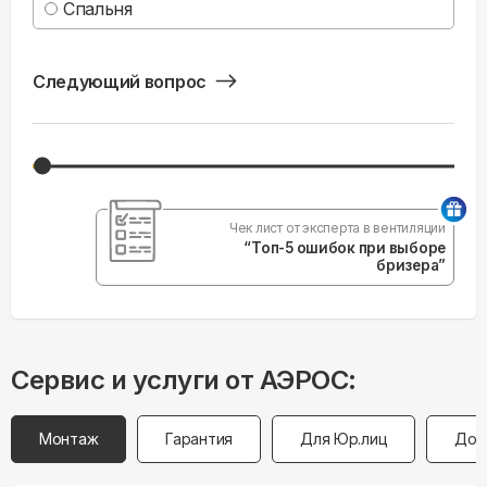
Спальня
Следующий вопрос
Чек лист от эксперта в вентиляции
“Топ-5 ошибок при выборе
бризера”
Сервис и услуги от АЭРОС:
Монтаж
Гарантия
Для Юр.лиц
Дос