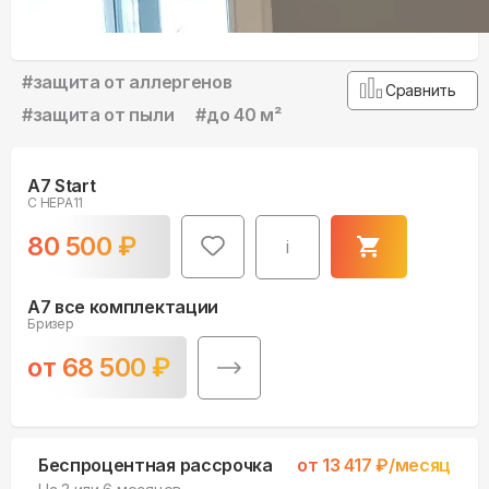
#
защита от аллергенов
Сравнить
#
защита от пыли
#
до 40 м²
A7 Start
С HEPA11
80 500
₽
i
A7 все комплектации
Бризер
от
68 500
₽
Беспроцентная рассрочка
от
13 417
₽/месяц