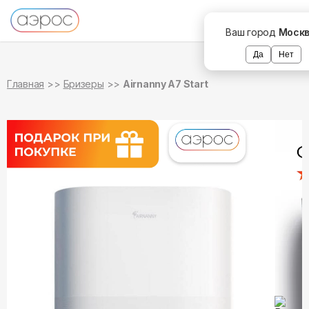
в наличии
в наличии
Ваш город
Моск
Да
Нет
Главная
Бризеры
Airnanny A7 Start