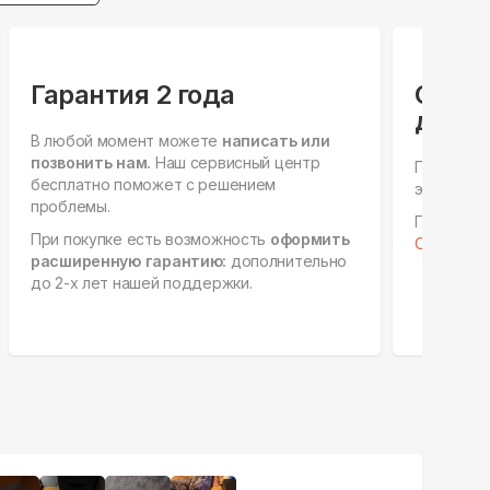
Гарантия 2 года
Спец
для ю
В любой момент можете
написать или
позвонить нам.
Наш сервисный центр
Персонал
бесплатно поможет с решением
этапах, е
проблемы.
Готовы к 
При покупке есть возможность
оформить
Отправить
расширенную гарантию:
дополнительно
до 2-х лет нашей поддержки.