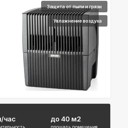
Защита от пыли и грязи
Увлажнение воздуха
л/час
до 40 м2
ительность
площадь помещения