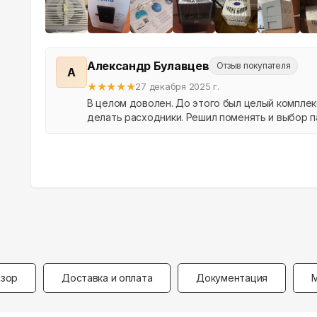
Александр Булавцев
Отзыв покупателя
А
★
★
★
★
★
27 декабря 2025 г.
В целом доволен. До этого был целый комплек
делать расходники. Решил поменять и выбор п
зор
Доставка и оплата
Документация