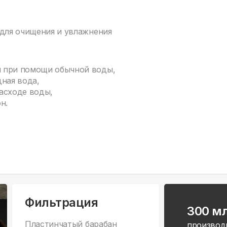
 для очищения и увлажнения
м при помощи обычной воды,
ная вода,
асходе воды,
н.
Фильтрация
300 м
Пластинчатый барабан
производ