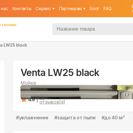
 нас
Контакты
Cервис
Партнерам
Блог
FAQ
 техники:
a LW25 black
Venta LW25 black
Мойка
воздуха
25
4.9
|
отзывов(а)
#
увлажнение
#
защита от пыли
#
до 40 м²