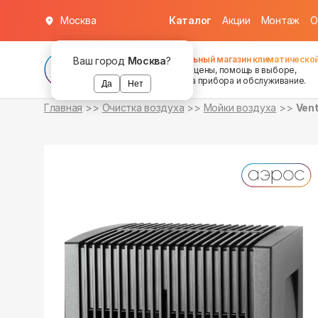
Москва
Каталог
Акции
Монтаж
О
в наличии
в наличии
Федеральный магазин климатической
Ваш город
Москва
?
хорошие цены, помощь в выборе,
установка прибора и обслуживание.
Да
Нет
Главная
Очистка воздуха
Мойки воздуха
Vent