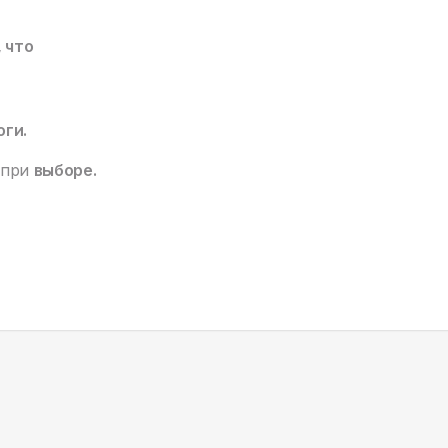
, что
оги.
 при
выборе.