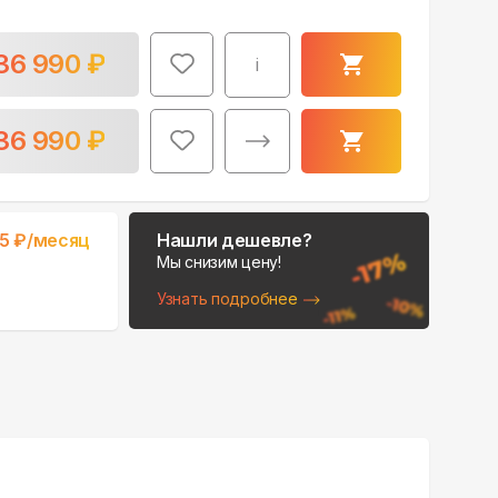
36 990
₽
i
36 990
₽
65
₽/месяц
Нашли дешевле?
Мы снизим цену!
Узнать подробнее