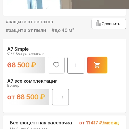
#
защита от запахов
Сравнить
#
защита от пыли
#
до 40 м²
A7 Simple
С F7, без увлажнителя
68 500
₽
i
A7 все комплектации
Бризер
от
68 500
₽
Беспроцентная рассрочка
от
11 417
₽/месяц