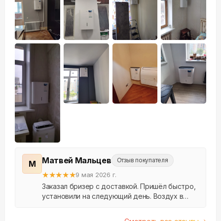
+
13
Матвей Мальцев
Отзыв покупателя
М
★
★
★
★
★
9 мая 2026 г.
Заказал бризер с доставкой. Пришёл быстро,
установили на следующий день. Воздух в
квартире стал заметно свежее, пыли меньше.
Спасибо.