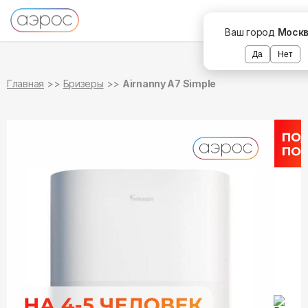
в наличии
в наличии
Ваш город
Моск
Да
Нет
Главная
Бризеры
Airnanny A7 Simple