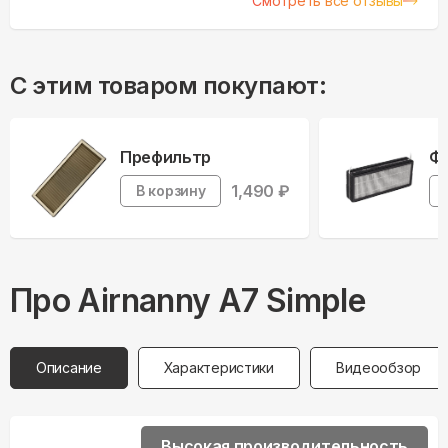
Смотреть все отзывы
С этим товаром покупают:
Префильтр
Фи
1,490
₽
В корзину
Про
Airnanny
A7 Simple
Описание
Характеристики
Видеообзор
Высокая производительность