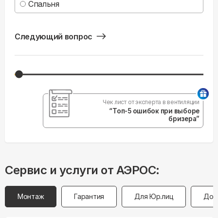
Спальня
Следующий вопрос
Чек лист от эксперта в вентиляции
“Топ-5 ошибок при выборе
бризера”
Сервис и услуги от АЭРОС:
Монтаж
Гарантия
Для Юр.лиц
Дос