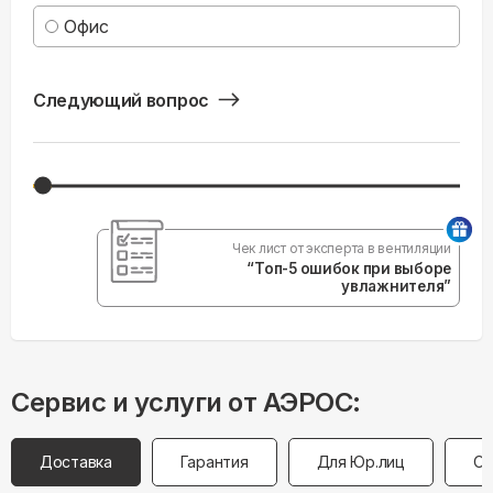
Офис
Следующий вопрос
Чек лист от эксперта в вентиляции
“Топ-5 ошибок при выборе
увлажнителя”
Сервис и услуги от АЭРОС:
Доставка
Гарантия
Для Юр.лиц
Оп