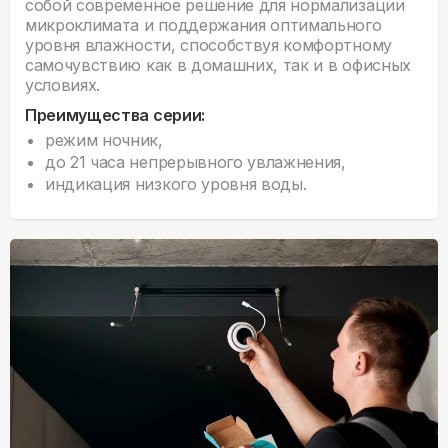
собой современное решение для нормализации
микроклимата и поддержания оптимального
уровня влажности, способствуя комфортному
самочувствию как в домашних, так и в офисных
условиях.
Преимущества серии:
режим ночник,
до 21 часа непрерывного увлажнения,
индикация низкого уровня воды.