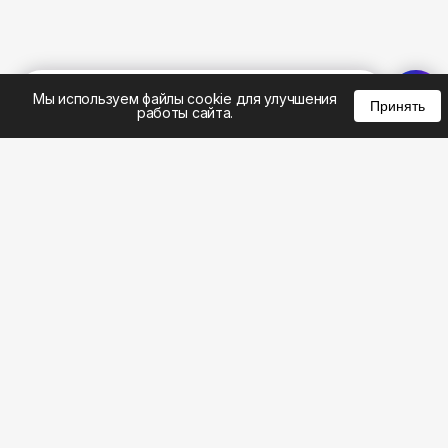
%
0
0
0
Мы используем файлы cookie для улучшения
Принять
работы сайта.
8 (495) 185-02-02
8 (800) 301-22-62
WhatsApp: 8 (999) 833-22-62
info@aeros.su
Политика конфиденциальности
1-й Волоколамский проезд, 10с16 метро