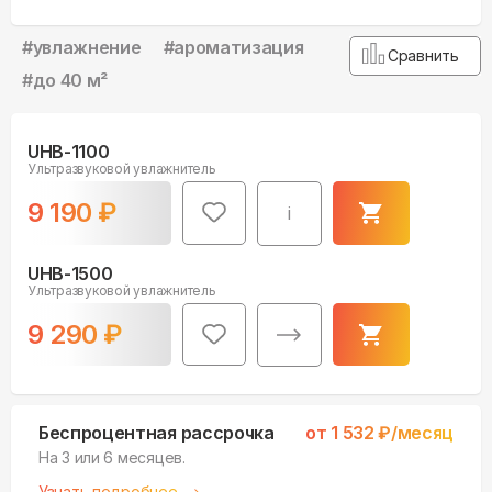
#
увлажнение
#
ароматизация
Сравнить
#
до 40 м²
UHB-1100
Ультразвуковой увлажнитель
9 190
₽
i
UHB-1500
Ультразвуковой увлажнитель
9 290
₽
Беспроцентная рассрочка
от
1 532
₽/месяц
На 3 или 6 месяцев.
Узнать подробнее