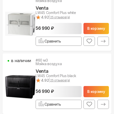
Мойка воздуха
Venta
LW45 Comfort Plus white
★
★
4.92
|
25
отзывов(а)
56 990 ₽
В корзину
Сравнить
в наличии
#
60
м3
Мойка воздуха
Venta
LW45 Comfort Plus black
★
★
4.92
|
25
отзывов(а)
56 990 ₽
В корзину
Сравнить