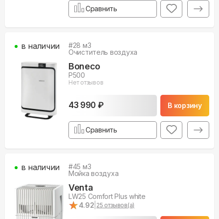
Сравнить
в наличии
#
28
м3
Очиститель воздуха
Boneco
P500
Нет отзывов
43 990 ₽
В корзину
Сравнить
в наличии
#
45
м3
Мойка воздуха
Venta
LW25 Comfort Plus white
★
★
4.92
|
25
отзывов(а)