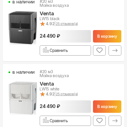
в наличии
#
20
м3
Мойка воздуха
Venta
LW15 black
★
★
4.92
|
25
отзывов(а)
24 490 ₽
В корзину
Сравнить
в наличии
#
20
м3
Мойка воздуха
Venta
LW15 white
★
★
4.92
|
25
отзывов(а)
24 490 ₽
В корзину
Сравнить