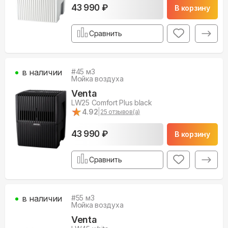
43 990 ₽
В корзину
Сравнить
в наличии
#
45
м3
Мойка воздуха
Venta
LW25 Comfort Plus black
★
★
4.92
|
25
отзывов(а)
43 990 ₽
В корзину
Сравнить
в наличии
#
55
м3
Мойка воздуха
Venta