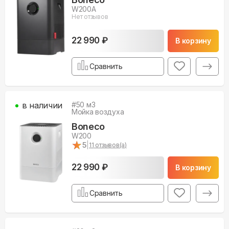
W200A
Нет отзывов
22 990 ₽
В корзину
Сравнить
в наличии
#
50
м3
Мойка воздуха
Boneco
W200
★
★
5
|
11
отзывов(а)
22 990 ₽
В корзину
Сравнить