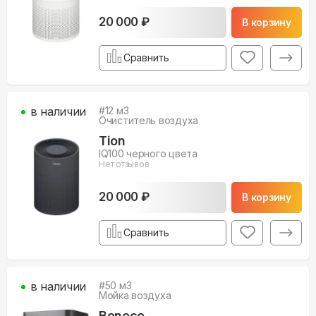
20 000 ₽
В корзину
Сравнить
в наличии
#
12
м3
Очиститель воздуха
Tion
IQ100 черного цвета
Нет отзывов
20 000 ₽
В корзину
Сравнить
в наличии
#
50
м3
Мойка воздуха
Boneco