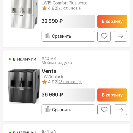
LW15 Comfort Plus white
★
★
4.92
|
25
отзывов(а)
32 990 ₽
В корзину
Сравнить
в наличии
#
40
м3
Мойка воздуха
Venta
LW25 black
★
★
4.92
|
25
отзывов(а)
36 990 ₽
В корзину
Сравнить
в наличии
#
40
м3