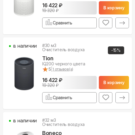
16 422 ₽
В корзину
19 320
₽
Сравнить
в наличии
#
30
м3
Очиститель воздуха
-
15
%
Tion
IQ200 черного цвета
★
★
5
|
1
отзывов(а)
16 422 ₽
В корзину
19 320
₽
Сравнить
в наличии
#
32
м3
Очиститель воздуха
Boneco