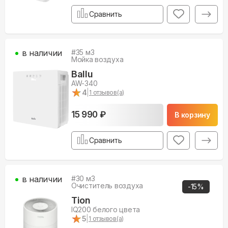
Сравнить
в наличии
#
35
м3
Мойка воздуха
Ballu
AW-340
★
★
4
|
1
отзывов(а)
15 990 ₽
В корзину
Сравнить
в наличии
#
30
м3
Очиститель воздуха
-
15
%
Tion
IQ200 белого цвета
★
★
5
|
1
отзывов(а)