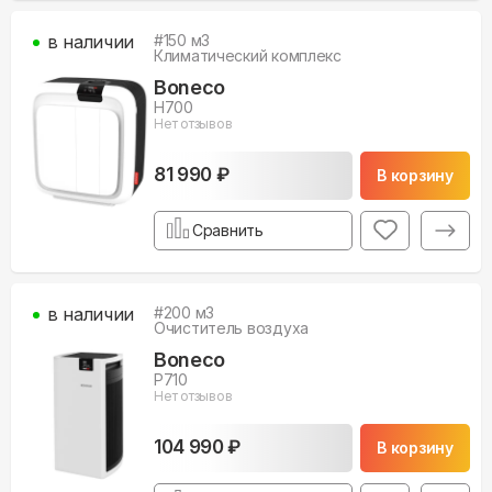
в наличии
#
150
м3
Климатический комплекс
Boneco
H700
Нет отзывов
81 990 ₽
В корзину
Сравнить
в наличии
#
200
м3
Очиститель воздуха
Boneco
P710
Нет отзывов
104 990 ₽
В корзину