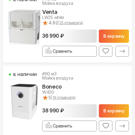
Мойка воздуха
Venta
LW25 white
★
★
4.92
|
25
отзывов(а)
36 990 ₽
В корзину
Сравнить
в наличии
#
60
м3
Мойка воздуха
Boneco
W400
★
★
5
|
19
отзывов(а)
38 990 ₽
В корзину
Сравнить