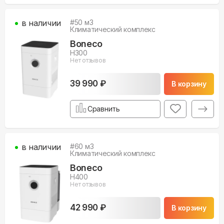
в наличии
#
50
м3
Климатический комплекс
Boneco
H300
Нет отзывов
39 990 ₽
В корзину
Сравнить
в наличии
#
60
м3
Климатический комплекс
Boneco
H400
Нет отзывов
42 990 ₽
В корзину