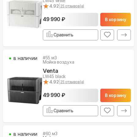
LW45 white
★
★
4.92
|
25
отзывов(а)
49 990 ₽
В корзину
Сравнить
в наличии
#
55
м3
Мойка воздуха
Venta
LW45 black
★
★
4.92
|
25
отзывов(а)
49 990 ₽
В корзину
Сравнить
в наличии
#
60
м3