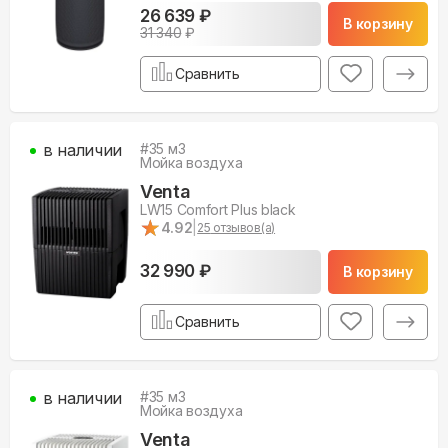
26 639 ₽
В корзину
31 340
₽
Сравнить
в наличии
#
35
м3
Мойка воздуха
Venta
LW15 Comfort Plus black
★
★
4.92
|
25
отзывов(а)
32 990 ₽
В корзину
Сравнить
в наличии
#
35
м3
Мойка воздуха
Venta