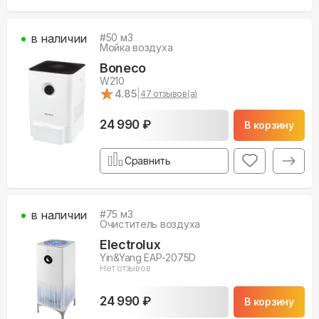
в наличии
#
50
м3
Мойка воздуха
Boneco
W210
★
★
4.85
|
47
отзывов(а)
24 990 ₽
В корзину
Сравнить
в наличии
#
75
м3
Очиститель воздуха
Electrolux
Yin&Yang EAP-2075D
Нет отзывов
24 990 ₽
В корзину