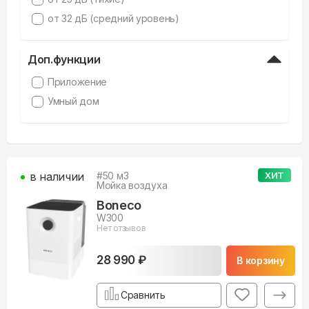
от 32 дБ (средний уровень)
Доп.функции
Приложение
Умный дом
в наличии
#
50
м3
ХИТ
Мойка воздуха
Boneco
W300
Нет отзывов
28 990 ₽
В корзину
Сравнить