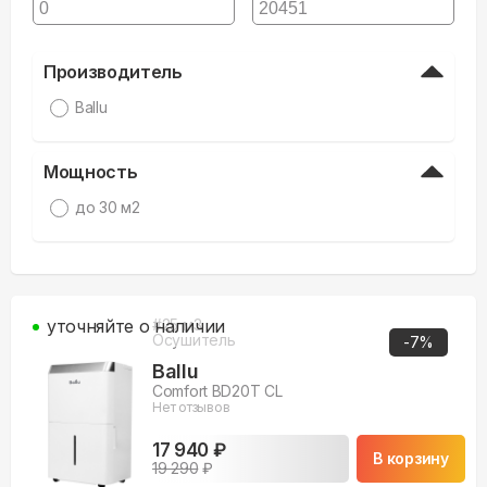
Производитель
Ballu
Мощность
до 30 м2
уточняйте о наличии
#
25
м3
Осушитель
-
7
%
Ballu
Comfort BD20T CL
Нет отзывов
17 940 ₽
В корзину
19 290
₽