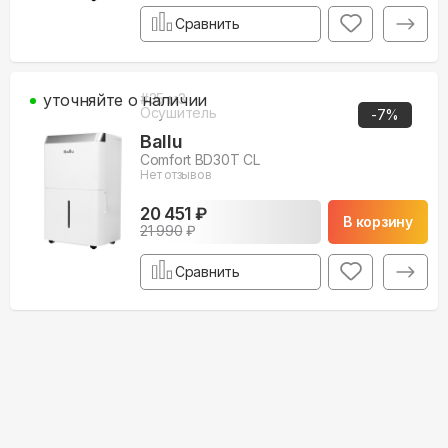
Сравнить
уточняйте о наличии
#
35
м3
Осушитель
-
7
%
Ballu
Comfort BD30T CL
Нет отзывов
20 451 ₽
В корзину
21 990
₽
Сравнить