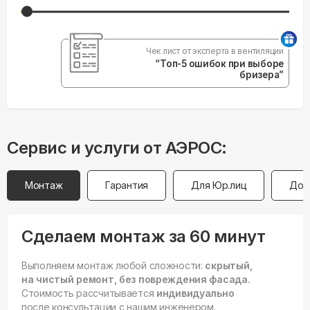
Чек лист от эксперта в вентиляции
“Топ-5 ошибок при выборе
бризера”
Сервис и услуги от АЭРОС:
Монтаж
Гарантия
Для Юр.лиц
Дос
Сделаем монтаж за 60 минут
Выполняем монтаж любой сложности:
скрытый,
на чистый ремонт, без повреждения фасада.
Стоимость рассчитывается
индивидуально
после консультации с нашим инженером.