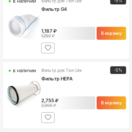
в наличии
-
5
%
Фильтр для
Tion Lite
Фильтр G4
1,187
₽
В корзину
1,250
₽
в наличии
-
5
%
Фильтр для
Tion Lite
Фильтр HEPA
2,755
₽
В корзину
2,900
₽