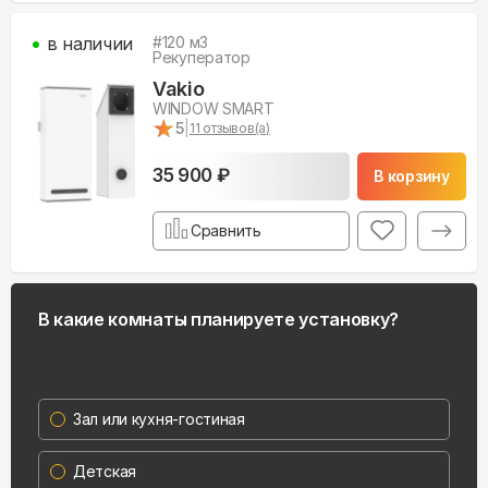
в наличии
#
120
м3
Рекуператор
Vakio
WINDOW SMART
★
★
5
|
11
отзывов(а)
35 900 ₽
В корзину
Сравнить
В какие комнаты планируете установку?
Зал или кухня-гостиная
Детская