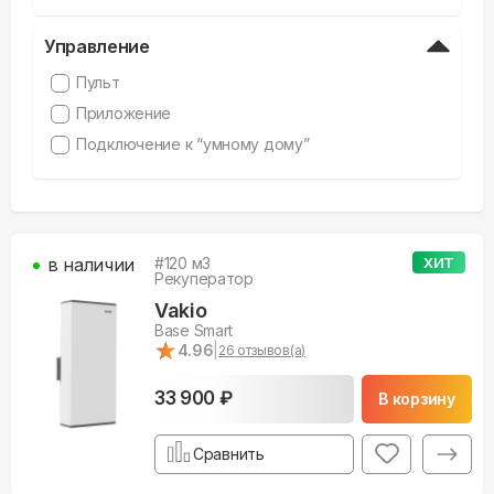
Управление
Пульт
Приложение
Подключение к “умному дому”
в наличии
#
120
м3
ХИТ
Рекуператор
Vakio
Base Smart
★
★
4.96
|
26
отзывов(а)
33 900 ₽
В корзину
Сравнить