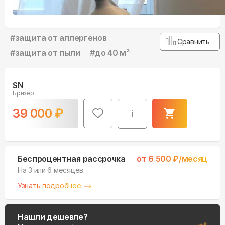
#
защита от аллергенов
Сравнить
#
защита от пыли
#
до 40 м²
SN
Бризер
39 000
₽
i
Беспроцентная рассрочка
от
6 500
₽/месяц
На 3 или 6 месяцев.
Узнать подробнее
Нашли дешевле?