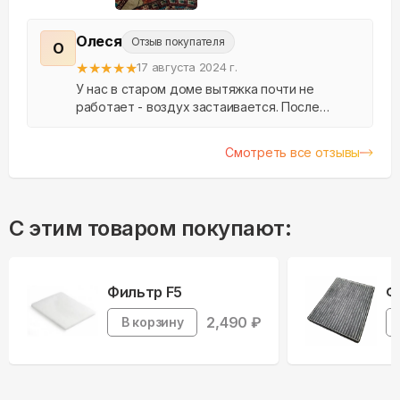
Олеся
Отзыв покупателя
О
★
★
★
★
★
17 августа 2024 г.
У нас в старом доме вытяжка почти не
работает - воздух застаивается. После
установки Aeropac SN появился постоянный
приток свежего уличного воздуха, и стало
Смотреть все отзывы
гораздо комфортнее....
С этим товаром покупают:
Фильтр F5
Ф
2,490
₽
В корзину