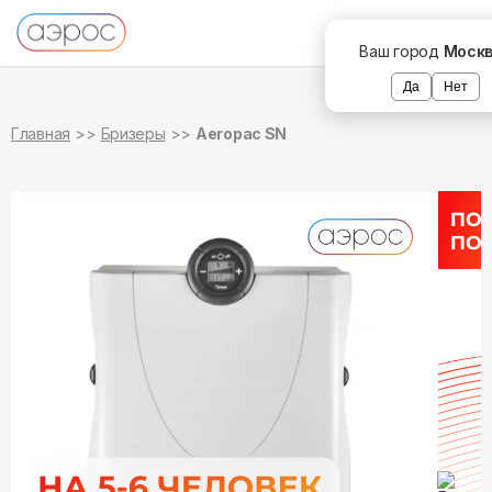
в наличии
Ваш город
Моск
Да
Нет
Главная
Бризеры
Aeropac SN