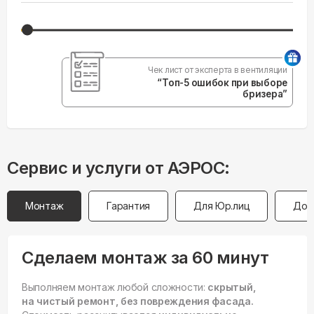
Чек лист от эксперта в вентиляции
“Топ-5 ошибок при выборе
бризера”
Сервис и услуги от АЭРОС:
Монтаж
Гарантия
Для Юр.лиц
Дос
Сделаем монтаж за 60 минут
Выполняем монтаж любой сложности:
скрытый,
на чистый ремонт, без повреждения фасада.