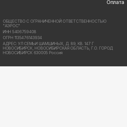
Оплата
ОБЩЕСТВО С ОГРАНИЧЕННОЙ ОТВЕТСТВЕННОСТЬЮ
"АЭРОС"
ИНН 5406759408
ОГРН 1135476143934
АДРЕС: УЛ СЕМЬИ ШАМШИНЫХ, Д. 89, КВ. 147 Г
НОВОСИБИРСК,
НОВОСИБИРСКАЯ ОБЛАСТЬ, Г.О. ГОРОД
НОВОСИБИРСК 630005 Россия