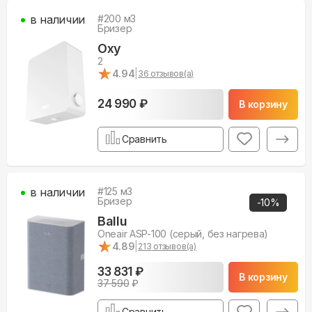
в наличии
#
200
м3
Бризер
Oxy
2
★
★
4.94
|
36
отзывов(а)
24 990 ₽
В корзину
Сравнить
в наличии
#
125
м3
Бризер
-
10
%
Ballu
Oneair ASP-100 (серый, без нагрева)
★
★
4.89
|
213
отзывов(а)
33 831 ₽
В корзину
37 590
₽
Сравнить