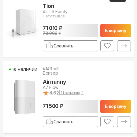
Tion
4s TS Family
Нет отзывов
71 010 ₽
В корзину
78 900
₽
Сравнить
в наличии
#
149
м3
Бризер
Airnanny
A7 Flow
★
★
4.62
|
21
отзывов(а)
71 500 ₽
В корзину
Сравнить