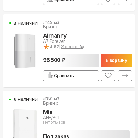
в наличии
#
149
м3
Бризер
Airnanny
A7 Forever
★
★
4.62
|
21
отзывов(а)
98 500 ₽
В корзину
Сравнить
в наличии
#
180
м3
Бризер
Mia
AHE/BGL
Нет отзывов
Под заказ