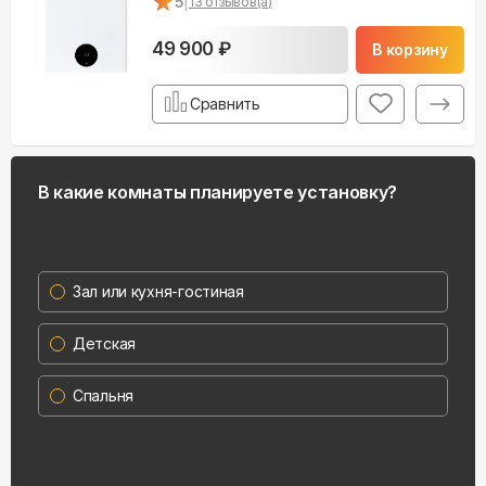
★
★
5
|
13
отзывов(а)
49 900 ₽
В корзину
Сравнить
В какие комнаты планируете установку?
Зал или кухня-гостиная
Детская
Спальня