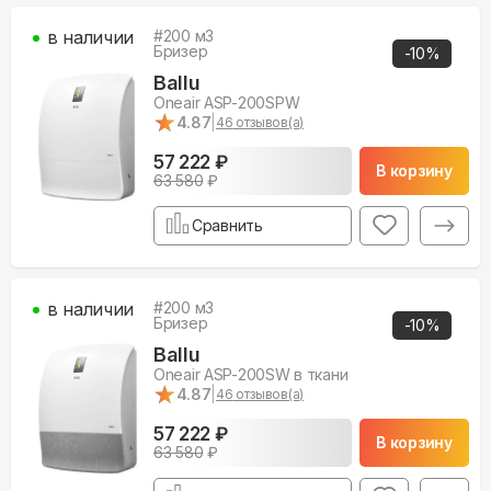
в наличии
#
200
м3
Бризер
-
10
%
Ballu
Oneair ASP-200SPW
★
★
4.87
|
46
отзывов(а)
57 222 ₽
В корзину
63 580
₽
Сравнить
в наличии
#
200
м3
Бризер
-
10
%
Ballu
Oneair ASP-200SW в ткани
★
★
4.87
|
46
отзывов(а)
57 222 ₽
В корзину
63 580
₽