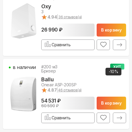
Oxy
3
★
★
4.94
|
36
отзывов(а)
26 990 ₽
В корзину
Сравнить
в наличии
#
200
м3
ХИТ
Бризер
-
10
%
Ballu
Oneair ASP-200SP
★
★
4.87
|
46
отзывов(а)
54 531 ₽
В корзину
60 590
₽
Сравнить