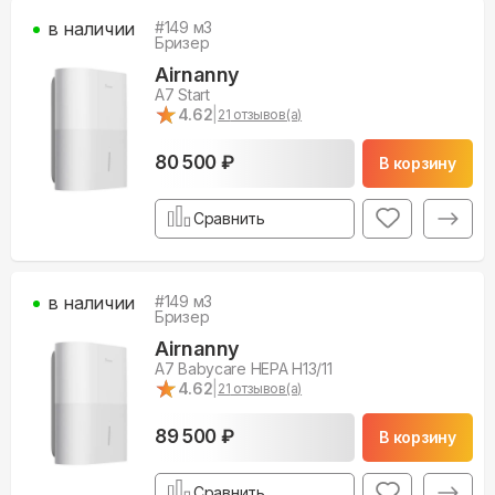
в наличии
#
149
м3
Бризер
Airnanny
A7 Start
★
★
4.62
|
21
отзывов(а)
80 500 ₽
В корзину
Сравнить
в наличии
#
149
м3
Бризер
Airnanny
A7 Babycare HEPA H13/11
★
★
4.62
|
21
отзывов(а)
89 500 ₽
В корзину
Сравнить