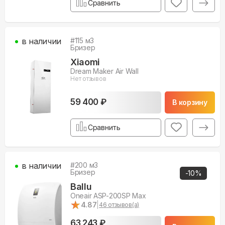
Сравнить
в наличии
#
115
м3
Бризер
Xiaomi
Dream Maker Air Wall
Нет отзывов
59 400 ₽
В корзину
Сравнить
в наличии
#
200
м3
Бризер
-
10
%
Ballu
Oneair ASP-200SP Max
★
★
4.87
|
46
отзывов(а)
63 243 ₽