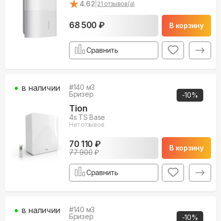
★
★
4.62
|
21
отзывов(а)
68 500 ₽
В корзину
Сравнить
в наличии
#
140
м3
Бризер
-
10
%
Tion
4s TS Base
Нет отзывов
70 110 ₽
В корзину
77 900
₽
Сравнить
в наличии
#
140
м3
Бризер
-
10
%