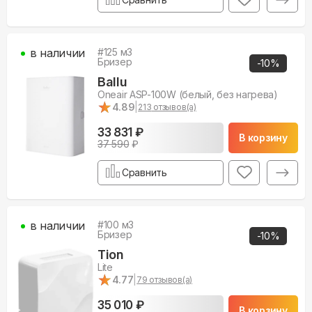
в наличии
#
125
м3
Бризер
-
10
%
Ballu
Oneair ASP-100W (белый, без нагрева)
★
★
4.89
|
213
отзывов(а)
33 831 ₽
В корзину
37 590
₽
Сравнить
в наличии
#
100
м3
Бризер
-
10
%
Tion
Lite
★
★
4.77
|
79
отзывов(а)
35 010 ₽
В корзину