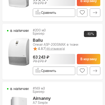
В корзину
70 270
₽
Сравнить
в наличии
#
200
м3
Бризер
-
10
%
Ballu
Oneair ASP-200SMAX в ткани
★
★
4.87
|
46
отзывов(а)
63 243 ₽
В корзину
70 270
₽
Сравнить
в наличии
#
149
м3
Бризер
Airnanny
A7 Simple