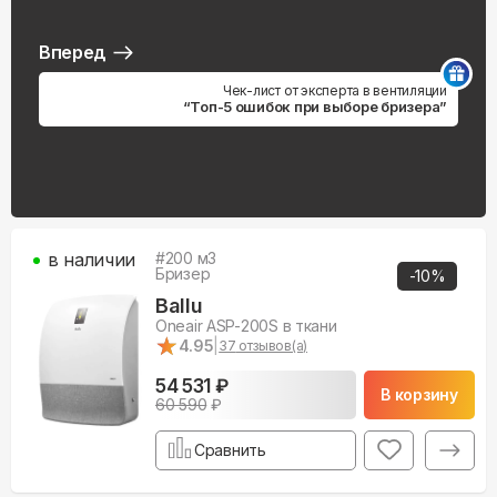
Вперед
Чек-лист от эксперта в вентиляции
“Топ-5 ошибок при выборе бризера”
в наличии
#
200
м3
Бризер
-
10
%
Ballu
Oneair ASP-200S в ткани
★
★
4.95
|
37
отзывов(а)
54 531 ₽
В корзину
60 590
₽
Сравнить