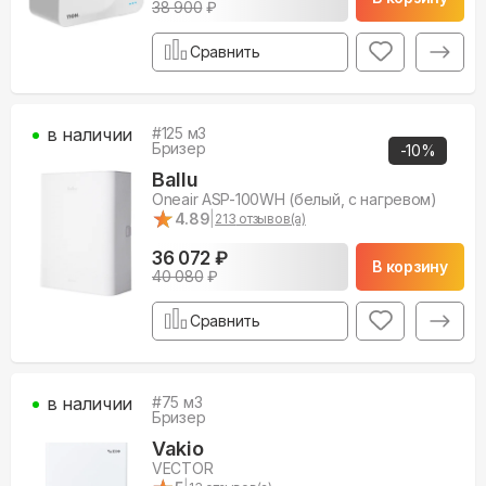
38 900
₽
Сравнить
в наличии
#
125
м3
Бризер
-
10
%
Ballu
Oneair ASP-100WH (белый, с нагревом)
★
★
4.89
|
213
отзывов(а)
36 072 ₽
В корзину
40 080
₽
Сравнить
в наличии
#
75
м3
Бризер
Vakio
VECTOR