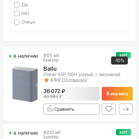
Да
Нет
Опиця
в наличии
#
125
м3
ХИТ
Бризер
-
10
%
Ballu
Oneair ASP-100H (серый, с нагревом)
★
★
4.89
|
213
отзывов(а)
36 072 ₽
В корзину
40 080
₽
Сравнить
в наличии
#
200
м3
ХИТ
Бризер