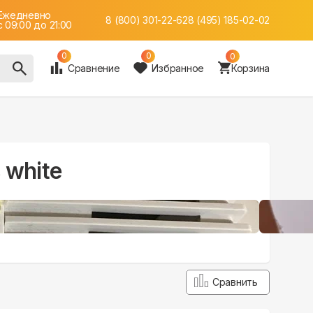
Ежедневно
8 (800) 301-22-62
8 (495) 185-02-02
c 09:00 до 21:00
0
0
0
Сравнение
Избранное
Корзина
 white
Сравнить