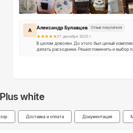
Александр Булавцев
Отзыв покупателя
А
★
★
★
★
★
27 декабря 2025 г.
В целом доволен. До этого был целый комплек
делать расходники. Решил поменять и выбор п
Plus white
зор
Доставка и оплата
Документация