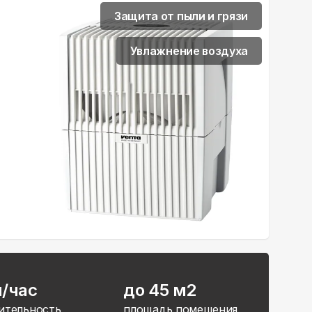
Защита от пыли и грязи
Увлажнение воздуха
л/час
до 45 м2
ительность
площадь помещения