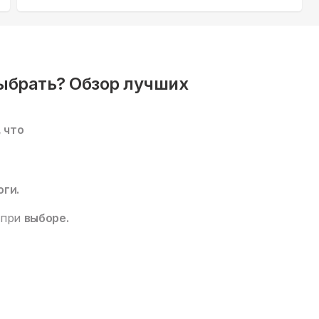
ыбрать? Обзор лучших
, что
оги.
 при
выборе.