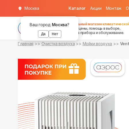
Москва
Каталог
Акции
Монтаж
О
в наличии
в наличии
Федеральный магазин климатической
Ваш город
Москва
?
хорошие цены, помощь в выборе,
установка прибора и обслуживание.
Да
Нет
Главная
Очистка воздуха
Мойки воздуха
Vent