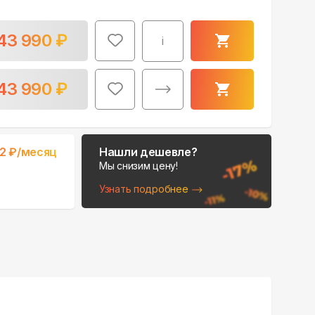
43 990
₽
i
43 990
₽
32
₽/месяц
Нашли дешевле?
Мы снизим цену!
Узнать подробнее