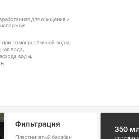
азработанная для очищения и
испарения.
м при помощи обычной воды,
ная вода,
асходе воды,
н.
Фильтрация
350 м
Пластинчатый барабан
производ