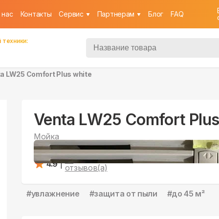
 нас
Контакты
Cервис
Партнерам
Блог
FAQ
 техники:
a LW25 Comfort Plus white
Venta LW25 Comfort Plus
Мойка
воздуха
25
4.9
|
отзывов(а)
#
увлажнение
#
защита от пыли
#
до 45 м²