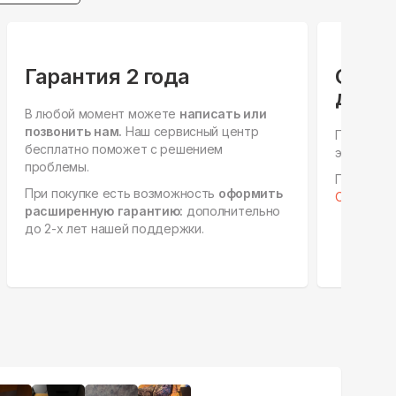
Гарантия 2 года
Спец
для ю
В любой момент можете
написать или
позвонить нам.
Наш сервисный центр
Персонал
бесплатно поможет с решением
этапах, е
проблемы.
Готовы к 
При покупке есть возможность
оформить
Отправить
расширенную гарантию:
дополнительно
до 2-х лет нашей поддержки.