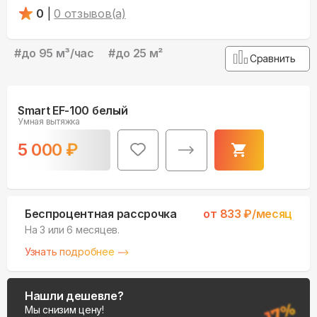
0
|
0
отзывов(а)
#
до 95 м³/час
#
до 25 м²
Сравнить
Smart EF-100 белый
Умная вытяжка
5 000
₽
Беспроцентная рассрочка
от
833
₽/месяц
На 3 или 6 месяцев.
Узнать подробнее
Нашли дешевле?
Мы снизим цену!