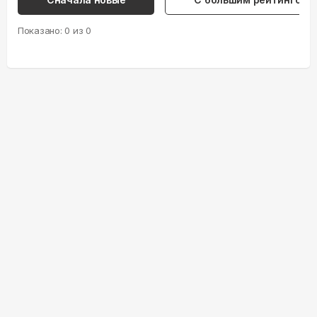
Показано:
0
из
0