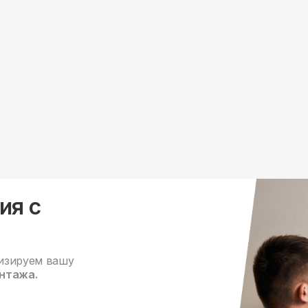
ия с
изируем вашу
нтажа.