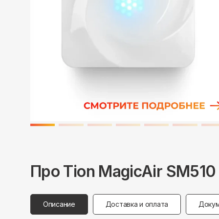
Про
Tion
MagicAir SM510
Описание
Доставка и оплата
Докум