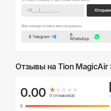
Отправ
Или напишите нам в мессенджерах:
В
В Telegram
WhatsApp
Отзывы на
Tion MagicAir
0.00
0
отзывов(а)
5