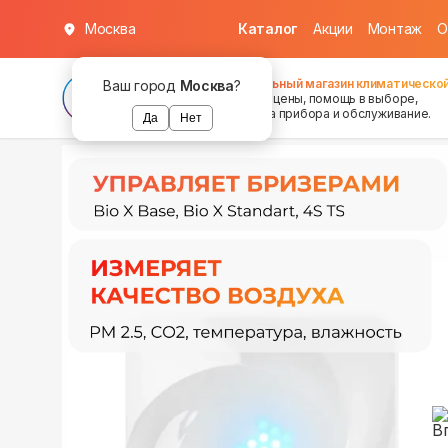
Москва
Каталог
Акции
Монтаж
О
в наличии
в наличии
в наличии
Федеральный магазин климатической
Ваш город
Москва
?
хорошие цены, помощь в выборе,
установка прибора и обслуживание.
Да
Нет