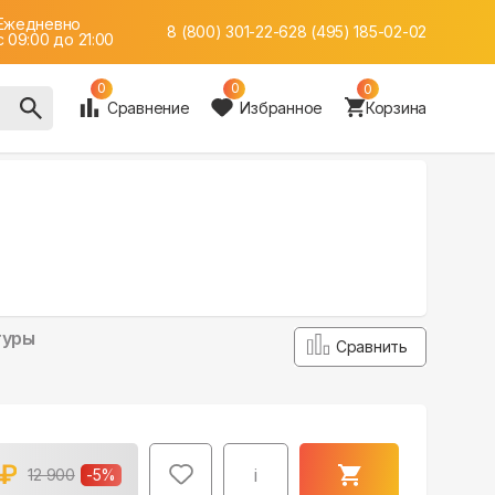
Ежедневно
8 (800) 301-22-62
8 (495) 185-02-02
c 09:00 до 21:00
0
0
0
Сравнение
Избранное
Корзина
туры
Сравнить
₽
i
12 900
-
5
%