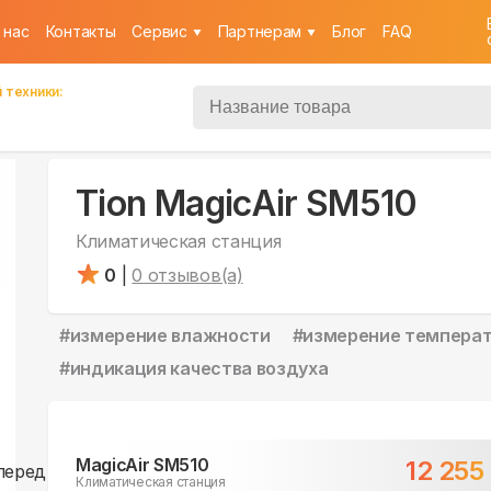
 нас
Контакты
Cервис
Партнерам
Блог
FAQ
 техники:
Tion MagicAir SM510
Климатическая станция
0
|
0
отзывов(а)
#
измерение влажности
#
измерение темпера
#
индикация качества воздуха
MagicAir SM510
12 255
Климатическая станция