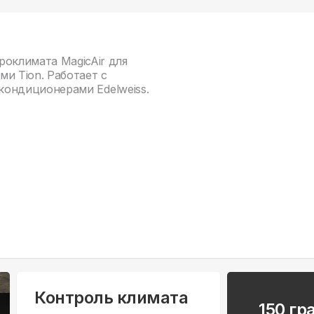
роклимата MagicAir для
и Tion. Работает с
и кондиционерами Edelweiss.
Контроль климата
150 г