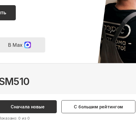
ить
В Max
 SM510
Сначала новые
С большим рейтингом
Показано:
0
из
0