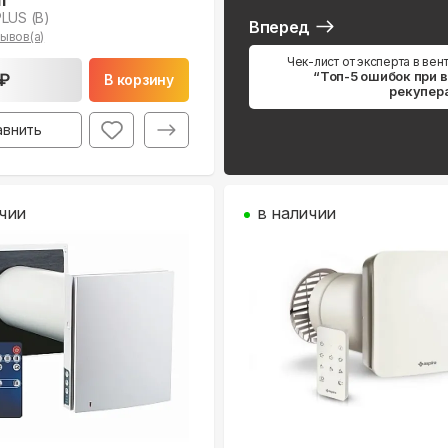
LUS (B)
Вперед
ывов(а)
Чек-лист от эксперта в вен
“Топ-5 ошибок при 
 ₽
В корзину
рекупер
авнить
чии
в наличии