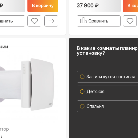
 ₽
37 900 ₽
В корзину
В ко
авнить
Сравнить
чии
В какие комнаты плани
установку?
Зал или кухня-гостиная
Детская
Спальня
атор
i