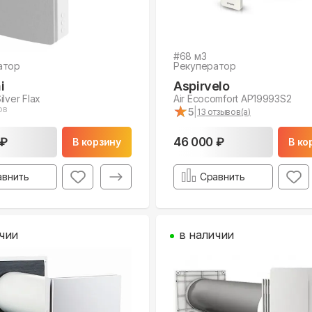
#
68
м3
атор
Рекуператор
i
Aspirvelo
lver Flax
Air Ecocomfort AP19993S2
★
★
ов
5
|
13
отзывов(а)
 ₽
46 000 ₽
В корзину
В ко
авнить
Сравнить
чии
в наличии