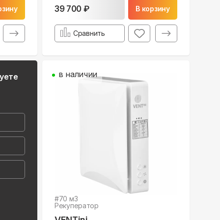
39 700 ₽
рзину
В корзину
Сравнить
в наличии
руете
#
70
м3
Рекуператор
VENTini