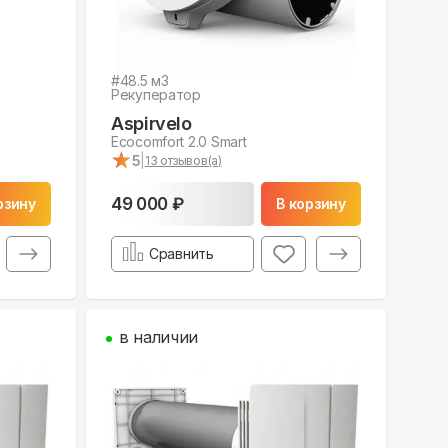
#
48.5
м3
Рекуператор
Aspirvelo
Ecocomfort 2.0 Smart
★
★
5
|
13
отзывов(а)
49 000 ₽
рзину
В корзину
Сравнить
в наличии