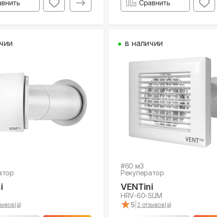
авнить
Сравнить
чии
в наличии
#
60
м3
атор
Рекуператор
i
VENTini
HRV-60-SLIM
★
★
5
|
ывов(а)
2
отзывов(а)