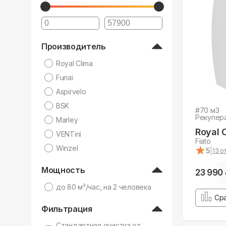
Производитель
Royal Clima
Funai
Aspirvelo
BSK
#
70
м3
Рекупер
Marley
Royal 
VENTini
Fiato
★
★
Winzel
5
|
13
от
Мощность
23 990
дo 80 м³/час, на 2 человека
Ср
Фильтрация
Стандартная очистка от