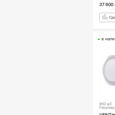
37 900
Ср
в нали
#
60
м3
Рекупер
VENTin