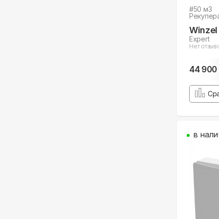
#
50
м3
Рекупер
Winzel
Expert
Нет отзыв
44 900
Ср
в нали