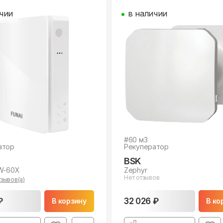
чии
в наличии
#
60
м3
атор
Рекуператор
BSK
RW-60X
Zephyr
Нет отзывов
зывов(а)
₽
32 026 ₽
В корзину
В ко