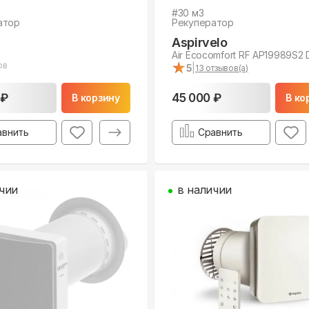
#
30
м3
атор
Рекуператор
Aspirvelo
Air Ecocomfort RF АР19989S2 
★
★
ов
5
|
13
отзывов(а)
 ₽
45 000 ₽
В корзину
В ко
авнить
Сравнить
чии
в наличии