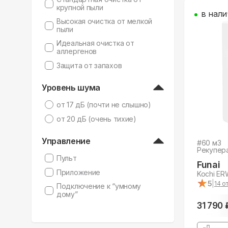
крупной пыли
в нали
Высокая очистка от мелкой
пыли
Идеальная очистка от
аллергенов
Защита от запахов
Уровень шума
от 17 дБ (почти не слышно)
от 20 дБ (очень тихие)
Управление
#
60
м3
Рекупер
Пульт
Funai
Приложение
Kochi E
★
★
5
|
14
от
Подключение к “умному
дому”
31 790 