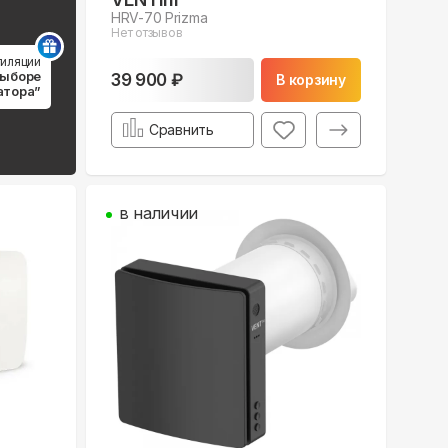
HRV-70 Prizma
Нет отзывов
тиляции
выборе
39 900 ₽
В корзину
атора”
Сравнить
в наличии