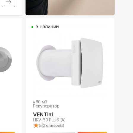
в наличии
#
60
м3
Рекуператор
VENTini
HRV-60 PLUS (A)
★
★
5
|
2
отзывов(а)