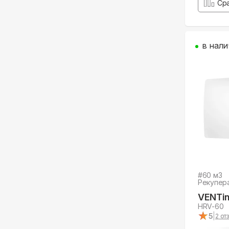
Ср
в нали
#
60
м3
Рекупер
VENTin
HRV-60
★
★
5
|
2
отз