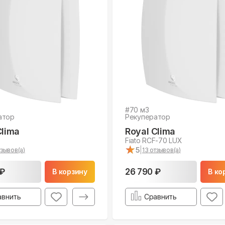
#
70
м3
атор
Рекуператор
Clima
Royal Clima
Fiato RCF-70 LUX
★
★
5
|
зывов(а)
13
отзывов(а)
 ₽
26 790 ₽
В корзину
В ко
авнить
Сравнить