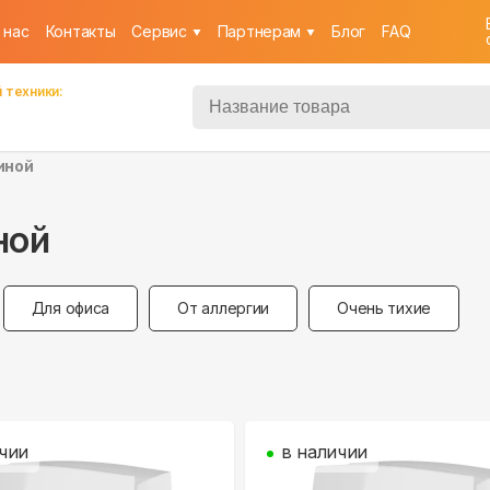
 нас
Контакты
Cервис
Партнерам
Блог
FAQ
 техники:
иной
ной
Для офиса
От аллергии
Очень тихие
чии
в наличии