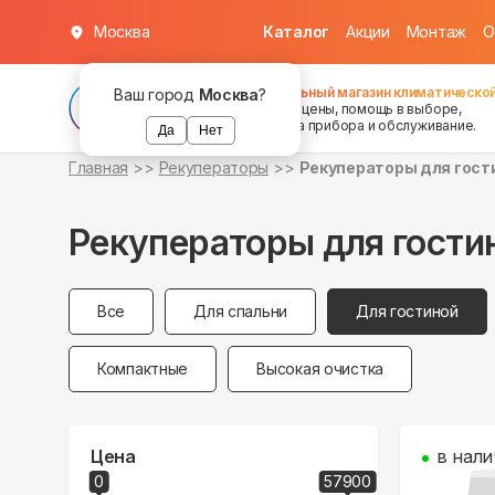
Москва
Каталог
Акции
Монтаж
О
Федеральный магазин климатической
Ваш город
Москва
?
хорошие цены, помощь в выборе,
установка прибора и обслуживание.
Да
Нет
Главная
Рекуператоры
Рекуператоры для гост
Рекуператоры для гости
Все
Для спальни
Для гостиной
Компактные
Высокая очистка
Цена
в нали
0
57900