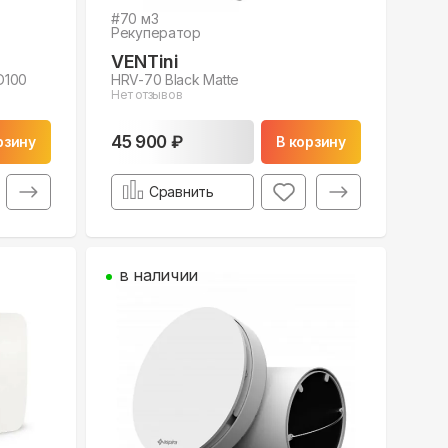
#
70
м3
Рекуператор
VENTini
D100
HRV-70 Black Matte
Нет отзывов
45 900 ₽
рзину
В корзину
Сравнить
в наличии