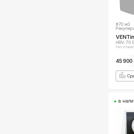
#
70
м3
Рекупер
VENTin
HRV-70 Si
Нет отзыв
45 900
Ср
в нали