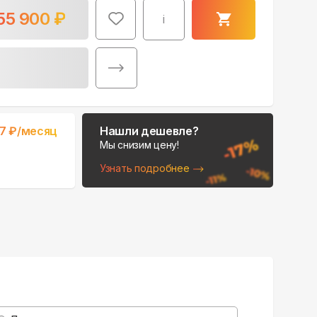
55 900
₽
i
Поможем выбрать
17
₽/месяц
Нашли дешевле?
место для монтажа:
Мы снизим цену!
В Telegram
Узнать подробнее
В WhatsApp