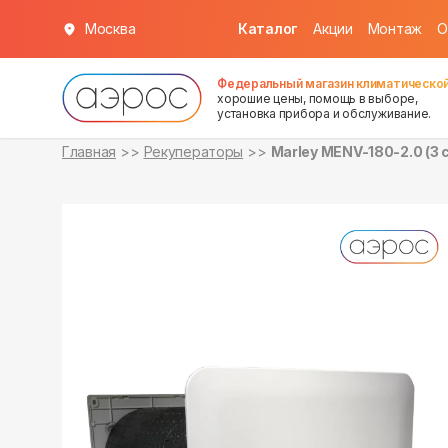
Москва
Каталог
Акции
Монтаж
О
в наличии
в наличии
Федеральный магазин климатической
хорошие цены, помощь в выборе,
установка прибора и обслуживание.
Главная
Рекуператоры
Marley MENV-180-2.0 (3