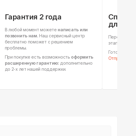
Гарантия 2 года
Специа
для юр.
В любой момент можете
написать или
позвонить нам.
Наш сервисный центр
Персональны
бесплатно поможет с решением
этапах, ест
проблемы.
Готовы к сот
При покупке есть возможность
оформить
Отправить зап
расширенную гарантию:
дополнительно
до 2-х лет нашей поддержки.