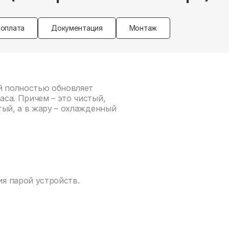
 оплата
Документация
Монтаж
й полностью обновляет
са. Причем – это чистый,
тый, а в жару – охлажденный
я парой устройств.