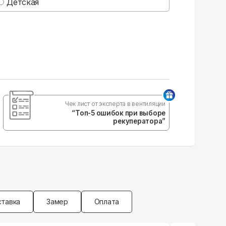
Детская
Чек лист от эксперта в вентиляции
“Топ-5 ошибок при выборе
рекуператора”
тавка
Замер
Оплата