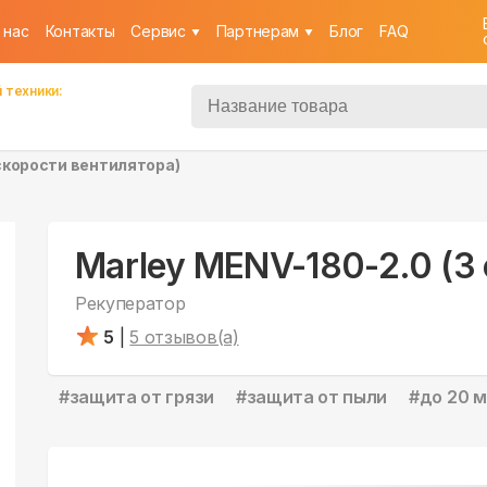
 нас
Контакты
Cервис
Партнерам
Блог
FAQ
 техники:
 скорости вентилятора)
Marley MENV-180-2.0 (3
Рекуператор
5
|
5
отзывов(а)
#
защита от грязи
#
защита от пыли
#
до 20 м