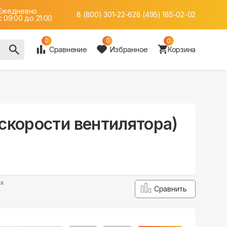
Ежедневно
8 (800) 301-22-62
8 (495) 185-02-02
c 09:00 до 21:00
0
0
0
Сравнение
Избранное
Корзина
 скорости вентилятора)
²
Сравнить