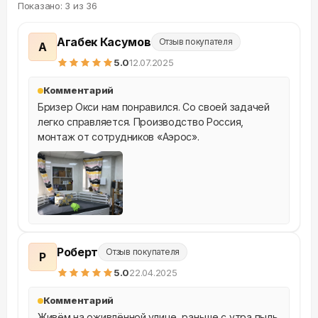
Показано:
3
из
36
Агабек Касумов
Отзыв покупателя
А
5
.0
12.07.2025
Комментарий
Бризер Окси нам понравился. Со своей задачей 
легко справляется. Производство Россия, 
монтаж от сотрудников «Аэрос».
Роберт
Отзыв покупателя
Р
5
.0
22.04.2025
Комментарий
Живём на оживлённой улице, раньше с утра пыль 