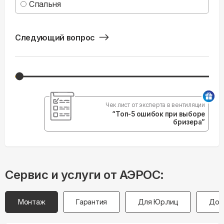
Спальня
Следующий вопрос
Чек лист от эксперта в вентиляции
“Топ-5 ошибок при выборе
бризера”
Сервис и услуги от АЭРОС:
Монтаж
Гарантия
Для Юр.лиц
Дос