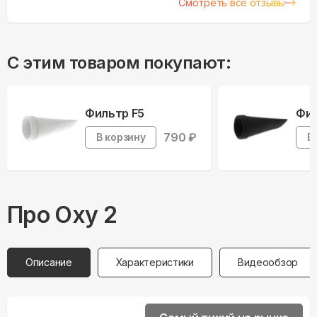
Смотреть все отзывы
С этим товаром покупают:
Фильтр F5
Фил
790
₽
В корзину
В
Про
Oxy
2
Описание
Характеристики
Видеообзор