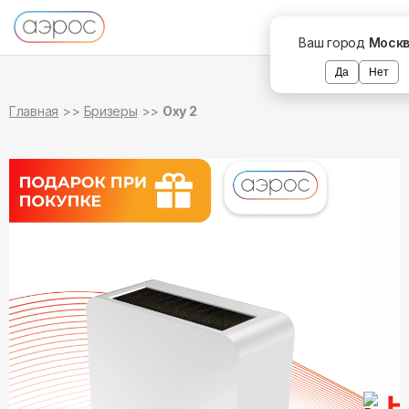
в наличии
в наличии
Ваш город
Моск
Да
Нет
Главная
Бризеры
Oxy 2