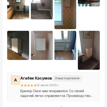
+
14
Агабек Касумов
Отзыв покупателя
А
★
★
★
★
★
12 июля 2025 г.
Бризер Окси нам понравился. Со своей
задачей легко справляется. Производство
Россия, монтаж от сотрудников «Аэрос».