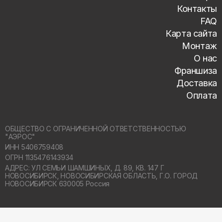
Контакты
FAQ
Карта сайта
Монтаж
О нас
Франшиза
Доставка
Оплата
ОБЩЕСТВО С ОГРАНИЧЕННОЙ ОТВЕТСТВЕННОСТЬЮ
"АЭРОС"
ИНН 5406759408
ОГРН 1135476143934
АДРЕС: УЛ СЕМЬИ ШАМШИНЫХ, Д. 89, КВ. 147 Г
НОВОСИБИРСК,
НОВОСИБИРСКАЯ ОБЛАСТЬ, Г.О. ГОРОД
НОВОСИБИРСК 630005 Россия