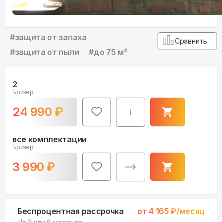
#
защита от запаха
Сравнить
#
защита от пыли
#
до 75 м²
2
Бризер
24 990
₽
i
все комплектации
Бризер
3 990
₽
Беспроцентная рассрочка
от
4 165
₽/месяц