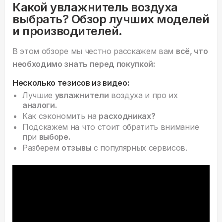
Какой увлажнитель воздуха
выбрать? Обзор лучших моделей
и производителей.
В этом обзоре мы честно расскажем вам
всё, что
необходимо знать перед покупкой:
Несколько тезисов из видео:
Лучшие
увлажнители
воздуха и про их
аналоги.
Как сэкономить на
расходниках?
Подскажем на что стоит обратить внимание
при
выборе.
Разберем
отзывы
с популярных сервисов.