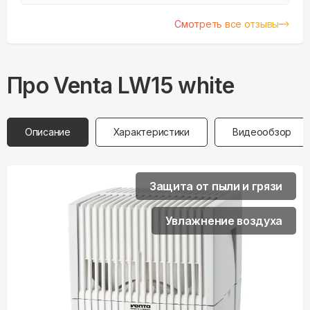
перестали делать расходники. Решил
поменять и выбор пал на этот образец
Смотреть все отзывы
Про
Venta
LW15 white
Описание
Характеристики
Видеообзор
Защита от пыли и грязи
Увлажнение воздуха