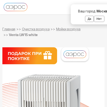
в наличии
в наличии
Ваш город
Моск
Да
Нет
Главная
Очистка воздуха
Мойки воздуха
Venta LW15 white