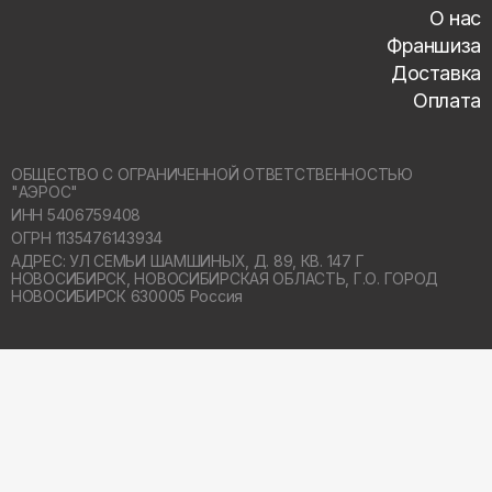
О нас
Франшиза
Доставка
Оплата
ОБЩЕСТВО С ОГРАНИЧЕННОЙ ОТВЕТСТВЕННОСТЬЮ
"АЭРОС"
ИНН 5406759408
ОГРН 1135476143934
АДРЕС: УЛ СЕМЬИ ШАМШИНЫХ, Д. 89, КВ. 147 Г
НОВОСИБИРСК,
НОВОСИБИРСКАЯ ОБЛАСТЬ, Г.О. ГОРОД
НОВОСИБИРСК 630005 Россия