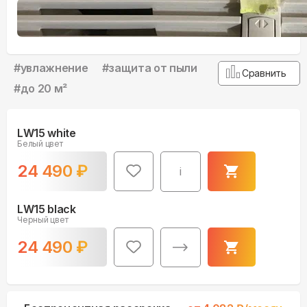
#
увлажнение
#
защита от пыли
Сравнить
#
до 20 м²
LW15 white
Белый цвет
24 490
₽
i
LW15 black
Черный цвет
24 490
₽