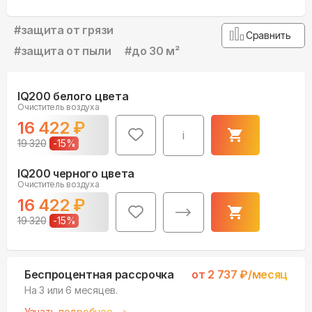
#
защита от грязи
Сравнить
#
защита от пыли
#
до 30 м²
IQ200 белого цвета
Очиститель воздуха
16 422
₽
i
19 320
-
15
%
IQ200 черного цвета
Очиститель воздуха
16 422
₽
19 320
-
15
%
Беспроцентная рассрочка
от
2 737
₽/месяц
На 3 или 6 месяцев.
Узнать подробнее