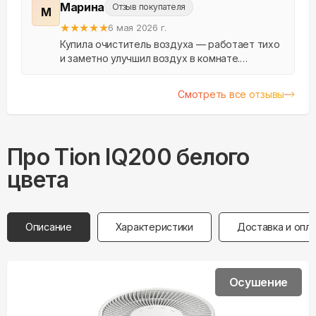
Марина
Отзыв покупателя
М
★
★
★
★
★
6 мая 2026 г.
Купила очиститель воздуха — работает тихо
и заметно улучшил воздух в комнате.
Доставили быстро, упаковка целая.
Отдельное спасибо за подробную
Смотреть все отзывы
инструкцию и помощь по подключению...
Про
Tion
IQ200 белого
цвета
Описание
Характеристики
Доставка и опл
Осушение