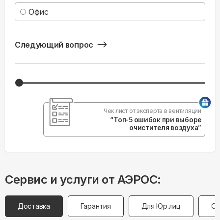
Офис
Следующий вопрос
Чек лист от эксперта в вентиляции
“Топ-5 ошибок при выборе
очистителя воздуха”
Сервис и услуги от АЭРОС:
Доставка
Гарантия
Для Юр.лиц
Оп