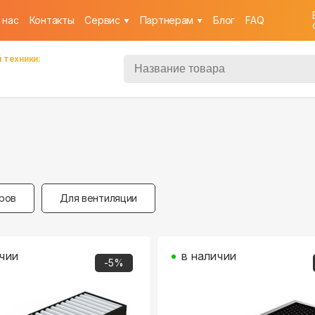
 нас
Контакты
Cервис
Партнерам
Блог
FAQ
 техники:
ров
Для вентиляции
чии
в наличии
-
5
%