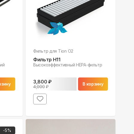
Фильтр для
Tion O2
Фильтр H11
ий
Высокоэффективный НЕРА-фильтр
3,800
₽
рзину
В корзину
4,000
₽
-
5
%