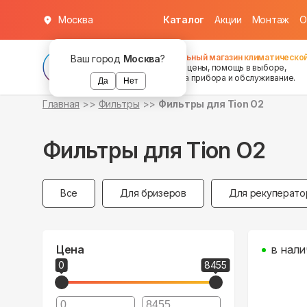
Москва
Каталог
Акции
Монтаж
О
Федеральный магазин климатической
Ваш город
Москва
?
хорошие цены, помощь в выборе,
установка прибора и обслуживание.
Да
Нет
Главная
Фильтры
Фильтры для Tion O2
Фильтры для Tion O2
Все
Для бризеров
Для рекуперато
Цена
в нали
0
8455