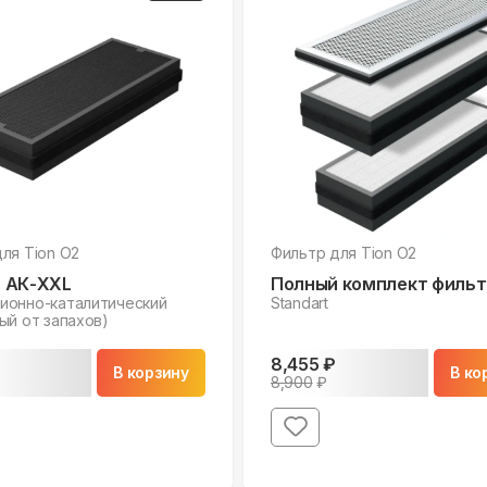
для
Tion O2
Фильтр для
Tion O2
 АК-ХХL
Полный комплект фильт
ионно-каталитический
Standart
ый от запахов)
8,455
₽
В корзину
В ко
8,900
₽