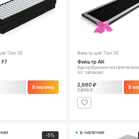
для
Tion O2
Фильтр для
Tion O2
 F7
Фильтр АК
Адсорбционно-каталитическ
(от запахов)
₽
2,660
₽
В корзину
В ко
2,800
₽
чии
в наличии
-
5
%