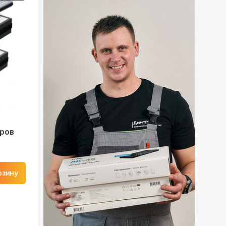
ров
рзину