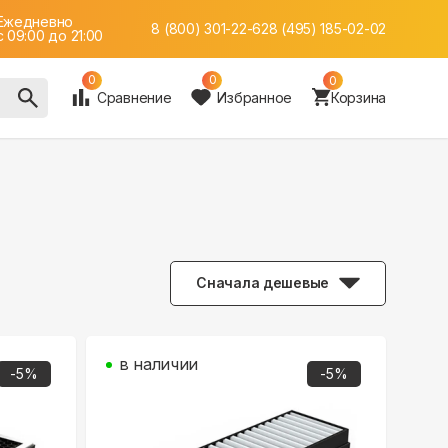
Ежедневно
8 (800) 301-22-62
8 (495) 185-02-02
c 09:00 до 21:00
0
0
0
Сравнение
Избранное
Корзина
Сначала дешевые
в наличии
-
5
%
-
5
%