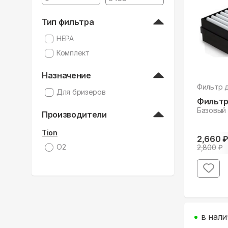
Тип фильтра
HEPA
Комплект
Назначение
Фильтр 
Для бризеров
Фильтр
Базовый
Производители
Tion
2,660
O2
2,800
₽
в нали