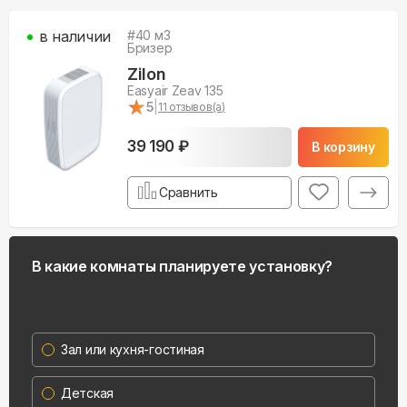
в наличии
#
40
м3
Бризер
Zilon
Easyair Zeav 135
★
★
5
|
11
отзывов(а)
39 190 ₽
В корзину
Сравнить
В какие комнаты планируете установку?
Зал или кухня-гостиная
Детская