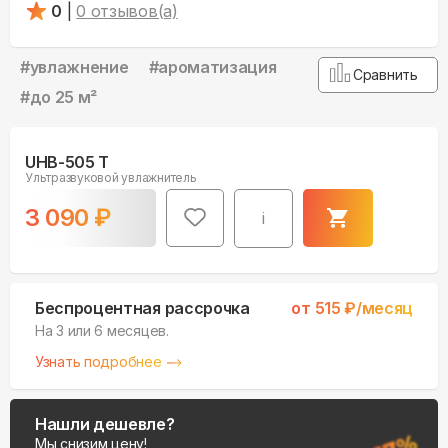
0
|
0
отзывов(а)
#
увлажнение
#
ароматизация
Сравнить
#
до 25 м²
UHB-505 T
Ультразвуковой увлажнитель
3 090
₽
i
Беспроцентная рассрочка
от
515
₽/месяц
На 3 или 6 месяцев.
Узнать подробнее
Нашли дешевле?
Мы снизим цену!