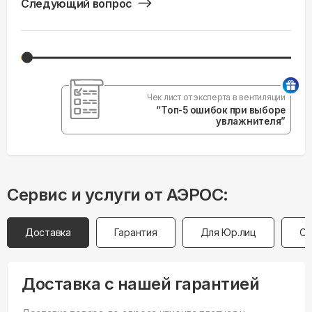
Следующий вопрос
Чек лист от эксперта в вентиляции
“Топ-5 ошибок при выборе
увлажнителя”
Сервис и услуги от АЭРОС:
Доставка
Гарантия
Для Юр.лиц
Оп
Доставка с нашей гарантией