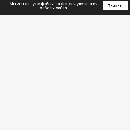
%
0
0
0
Мы используем файлы cookie для улучшения
Принять
работы сайта.
8 (495) 185-02-02
8 (800) 301-22-62
WhatsApp: 8 (999) 833-22-62
info@aeros.su
Политика конфиденциальности
1-й Волоколамский проезд, 10с16 метро
Панфиловская
Честные обзоры на климатическую технику: