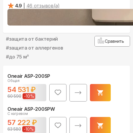
4.9
|
46
отзывов(а)
#
защита от бактерий
Сравнить
#
защита от аллергенов
#
до 75 м²
Oneair ASP-200SP
Общая
54 531
₽
60 590
-
10
%
Oneair ASP-200SPW
С нагревом
57 222
₽
63 580
-
10
%