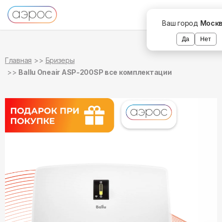
в наличии
в наличии
в наличии
в наличии
Ваш город
Моск
Да
Нет
Главная
Бризеры
Ballu Oneair ASP-200SP все комплектации