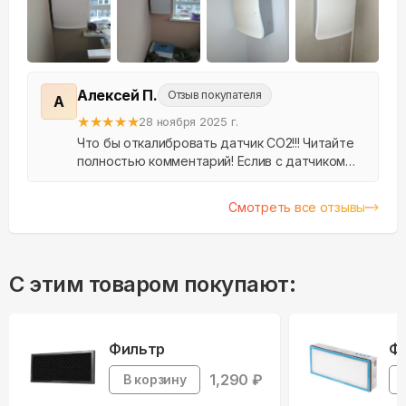
+
25
Алексей П.
Отзыв покупателя
А
★
★
★
★
★
28 ноября 2025 г.
Что бы откалибровать датчик CO2!!! Читайте
полностью комментарий! Еслив с датчиком
Co2 он бесполезен так как показывает не
корректные показания! не калибруется, вынес
Смотреть все отзывы
на улицу д...
С этим товаром покупают:
Фильтр
Ф
1,290
₽
В корзину