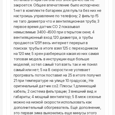
закроется. Общее впечатление было испорчено: 
1 нет в комплекте батареек для пульта без них не 
настроишь управление по телефону; 2 фильтр f5 
не таго диаметра что и вентиляционная труба; 3 
первое время датчик CO 2 показывал 
немыслимые 3400-4500 при открытом окне; 4 
вентиляционный вход 120 диаметра, а трубы 
продаются 125!!! весь интернет перерыл в 
поисках трубы в итоге взял 125 с переходником 
на 120 мм; 5 хрен разберешся какая из них самая 
топовая модель в инструкции еще больше 
моделей, хотел самый топ взять так и не понял 
самый или нет; 5 на 8 скорости не успевает 
прогревать поток поставил на 25 в итоге получил 
21 при температуре на улице 10 градусов,; Не 
оригинальный датчик co2. Плюсы: 1 длиннющий 
кабель; 2 система фильтрации; 3 внешний вид и 
габариты; 4 мощный вентилятор; 5 В меж сезонье 
можно на низкой скорости использовать как 
дополнительный обогреватель. Ещё дополнение, 
это первая зима выяснились еще минусы этого 