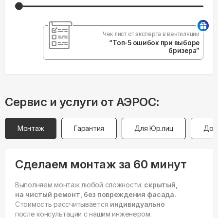
Чек лист от эксперта в вентиляции
“Топ-5 ошибок при выборе
бризера”
Сервис и услуги от АЭРОС:
Монтаж
Гарантия
Для Юр.лиц
Дос
Сделаем монтаж за 60 минут
Выполняем монтаж любой сложности:
скрытый,
на чистый ремонт, без повреждения фасада.
Стоимость рассчитывается
индивидуально
после консультации с нашим инженером.