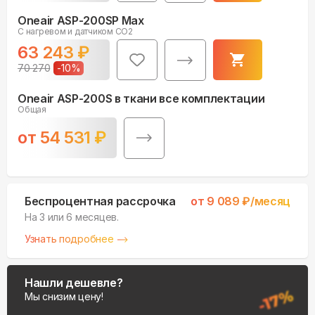
Oneair ASP-200SP Max
С нагревом и датчиком СО2
63 243
₽
70 270
-
10
%
Oneair ASP-200S в ткани все комплектации
Общая
от
54 531
₽
Беспроцентная рассрочка
от
9 089
₽/месяц
На 3 или 6 месяцев.
Узнать подробнее
Нашли дешевле?
Мы снизим цену!