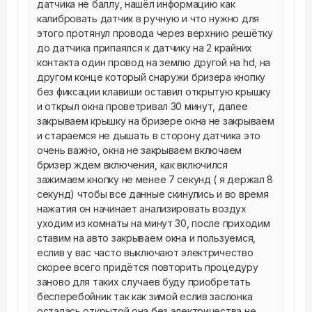
датчика не баллу, нашёл информацию как 
калибровать датчик в ручную и что нужно для 
этого протянул провода через верхнию решётку 
до датчика припаялся к датчику на 2 крайних 
контакта один провод на землю другой на hd, на 
другом конце который снаружи бризера кнопку 
без фиксации клавиши оставил открытую крышку 
и открыл окна проветривал 30 минут, далее 
закрываем крышку на бризере окна не закрываем 
и стараемся не дышать в сторону датчика это 
очень важно, окна не закрываем включаем 
бризер ждем включения, как включился 
зажимаем кнопку не менее 7 секунд ( я держал 8 
секунд) чтобы все данные скинулись и во время 
нажатия он начинает анализировать воздух 
уходим из комнаты на минут 30, после приходим 
ставим на авто закрываем окна и пользуемся, 
еслив у вас часто выключают электричество 
скорее всего придётся повторить процедуру 
заново для таких случаев буду приобретать 
бесперебойник так как зимой еслив заслонка 
осталась открытой она без электричества не 