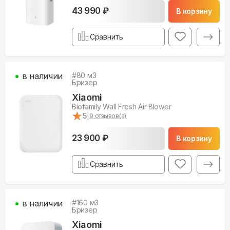
43 990 ₽
В корзину
Сравнить
в наличии
#
80
м3
Бризер
Xiaomi
Biofamily Wall Fresh Air Blower
★
★
5
|
9
отзывов(а)
23 900 ₽
В корзину
Сравнить
в наличии
#
160
м3
Бризер
Xiaomi