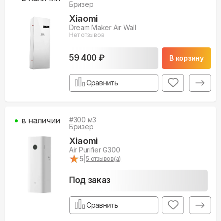
Бризер
Xiaomi
Dream Maker Air Wall
Нет отзывов
59 400 ₽
В корзину
Сравнить
в наличии
#
300
м3
Бризер
Xiaomi
Air Purifier G300
★
★
5
|
5
отзывов(а)
Под заказ
Сравнить