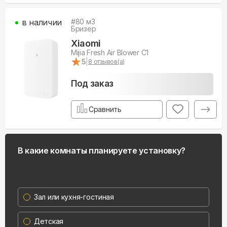
в наличии
#
80
м3
Бризер
Xiaomi
Mijia Fresh Air Blower C1
★
★
5
|
8
отзывов(а)
Под заказ
Сравнить
В какие комнаты планируете установку?
Зал или кухня-гостиная
Детская