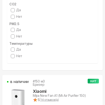
CO2
Да
Нет
PM2.5
Да
Нет
Температуры
Да
Нет
в наличии
#
150
м3
ХИТ
Бризер
Xiaomi
Mijia New Fan A1 (Mi Air Purifier 150)
★
★
5
|
14
отзывов(а)