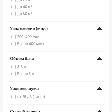
до 40 м²
до 80 м²
Увлажнение (мл/ч)
200–400 мл/ч
Более 400 мл/ч
Объем бака
3–5 л
Более 5 л
Уровень шума
от 25 дБ (тихие)
Способ залива