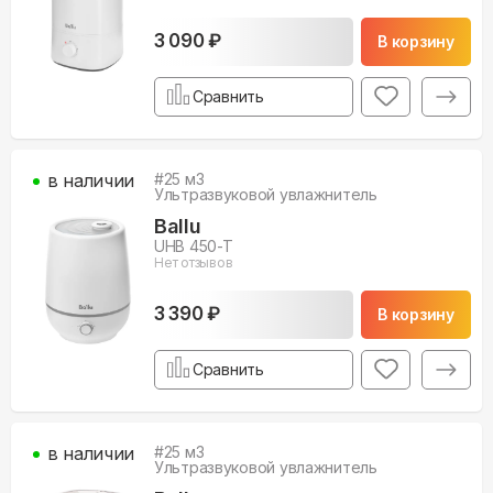
3 090 ₽
В корзину
Сравнить
в наличии
#
25
м3
Ультразвуковой увлажнитель
Ballu
UHB 450-T
Нет отзывов
3 390 ₽
В корзину
Сравнить
в наличии
#
25
м3
Ультразвуковой увлажнитель