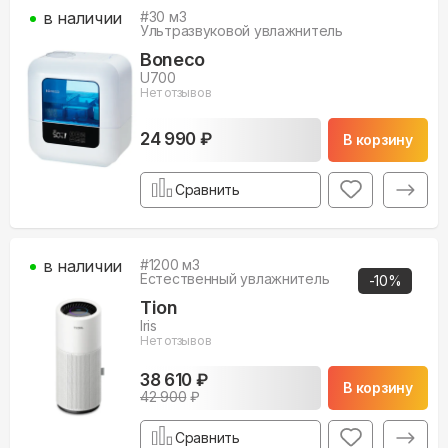
в наличии
#
30
м3
Ультразвуковой увлажнитель
Boneco
U700
Нет отзывов
24 990 ₽
В корзину
Сравнить
в наличии
#
1200
м3
Естественный увлажнитель
-
10
%
Tion
Iris
Нет отзывов
38 610 ₽
В корзину
42 900
₽
Сравнить