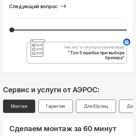
Следующий вопрос
Чек лист от эксперта в вентиляции
“Топ-5 ошибок при выборе
бризера”
Сервис и услуги от АЭРОС:
Монтаж
Гарантия
Для Юр.лиц
Дос
Сделаем монтаж за 60 минут