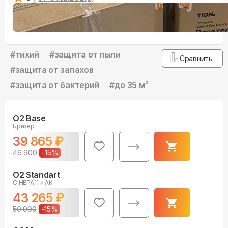
#
тихий
#
защита от пыли
Сравнить
#
защита от запахов
#
защита от бактерий
#
до 35 м²
O2 Base
Бризер
39 865
₽
46 900
-
15
%
O2 Standart
С HEPA11 и АК
43 265
₽
50 900
-
15
%