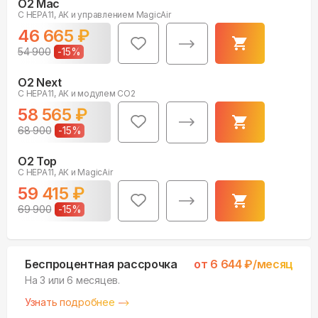
O2 Mac
С HEPA11, АК и управлением MagicAir
46 665
₽
54 900
-
15
%
O2 Next
С HEPA11, АК и модулем СО2
58 565
₽
68 900
-
15
%
O2 Top
С HEPA11, АК и MagicAir
59 415
₽
69 900
-
15
%
Беспроцентная рассрочка
от
6 644
₽/месяц
На 3 или 6 месяцев.
Узнать подробнее