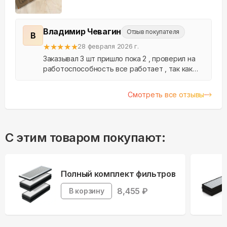
Владимир Чевагин
Отзыв покупателя
В
★
★
★
★
★
28 февраля 2026 г.
Заказывал 3 шт пришло пока 2 , проверил на
работоспособность все работает , так как
установка будет позже , есть маленький
осадок подарков нет как написано , хоть они
Смотреть все отзывы
и не нужны...
С этим товаром покупают:
Полный комплект фильтров
8,455
₽
В корзину