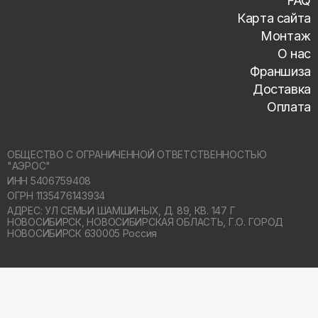
FAQ
Карта сайта
Монтаж
О нас
Франшиза
Доставка
Оплата
ОБЩЕСТВО С ОГРАНИЧЕННОЙ ОТВЕТСТВЕННОСТЬЮ
"АЭРОС"
ИНН 5406759408
ОГРН 1135476143934
АДРЕС: УЛ СЕМЬИ ШАМШИНЫХ, Д. 89, КВ. 147 Г
НОВОСИБИРСК,
НОВОСИБИРСКАЯ ОБЛАСТЬ, Г.О. ГОРОД
НОВОСИБИРСК 630005 Россия