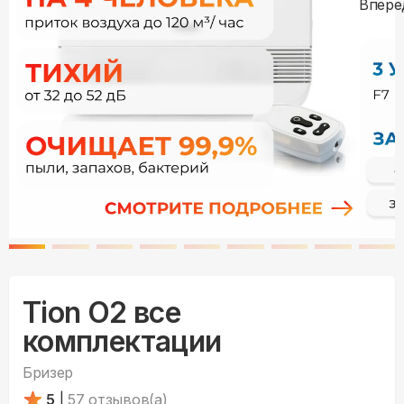
Tion O2 все
комплектации
Бризер
5
|
57
отзывов(а)