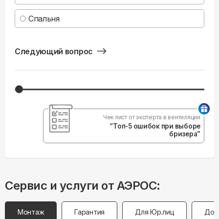
Спальня
Следующий вопрос
Чек лист от эксперта в вентиляции
“Топ-5 ошибок при выборе
бризера”
Сервис и услуги от АЭРОС:
Монтаж
Гарантия
Для Юр.лиц
Дос