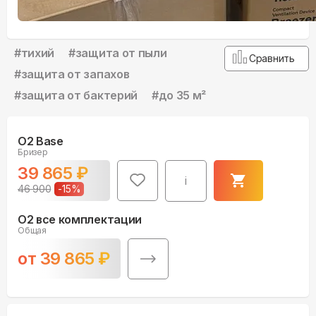
#
тихий
#
защита от пыли
Сравнить
#
защита от запахов
#
защита от бактерий
#
до 35 м²
O2 Base
Бризер
39 865
₽
i
46 900
-
15
%
O2 все комплектации
Общая
от
39 865
₽