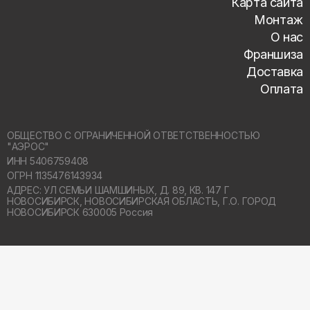
Карта сайта
Монтаж
О нас
Франшиза
Доставка
Оплата
ОБЩЕСТВО С ОГРАНИЧЕННОЙ ОТВЕТСТВЕННОСТЬЮ
"АЭРОС"
ИНН 5406759408
ОГРН 1135476143934
АДРЕС: УЛ СЕМЬИ ШАМШИНЫХ, Д. 89, КВ. 147 Г
НОВОСИБИРСК,
НОВОСИБИРСКАЯ ОБЛАСТЬ, Г.О. ГОРОД
НОВОСИБИРСК 630005 Россия