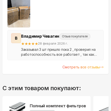
Владимир Чевагин
Отзыв покупателя
В
★
★
★
★
★
28 февраля 2026 г.
Заказывал 3 шт пришло пока 2 , проверил на
работоспособность все работает , так как
установка будет позже , есть маленький
осадок подарков нет как написано , хоть они
Смотреть все отзывы
и не нужны...
С этим товаром покупают:
Полный комплект фильтров