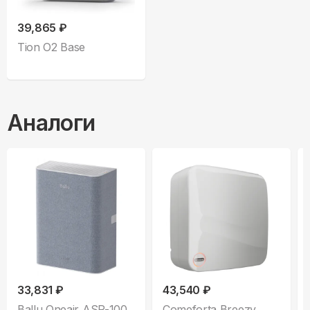
39,865 ₽
Tion O2 Base
Аналоги
33,831 ₽
43,540 ₽
Ballu Oneair ASP-100
Comeforta Breezy