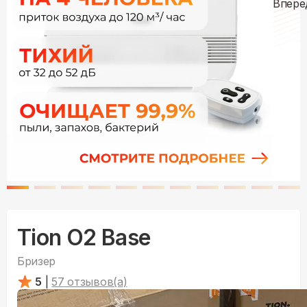
Tion O2 Base
Бризер
5
|
57
отзывов(а)