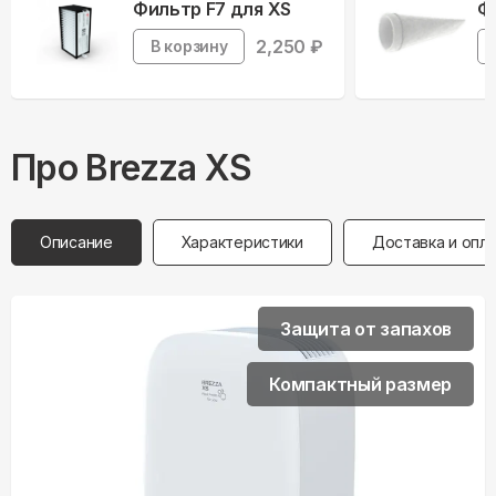
Фильтр F7 для XS
Ф
2,250
₽
В корзину
Про
Brezza
XS
Описание
Характеристики
Доставка и опл
Защита от запахов
Компактный размер