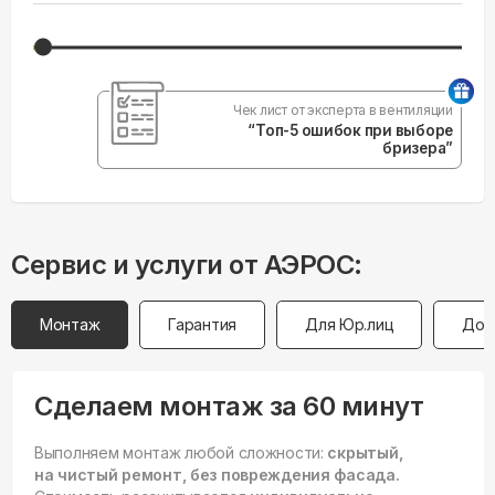
Чек лист от эксперта в вентиляции
“Топ-5 ошибок при выборе
бризера”
Сервис и услуги от АЭРОС:
Монтаж
Гарантия
Для Юр.лиц
Дос
Сделаем монтаж за 60 минут
Выполняем монтаж любой сложности:
скрытый,
на чистый ремонт, без повреждения фасада.