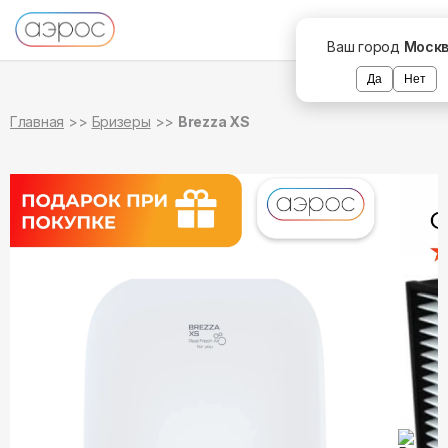
в наличии
Ваш город
Моск
Да
Нет
Главная
Бризеры
Brezza XS