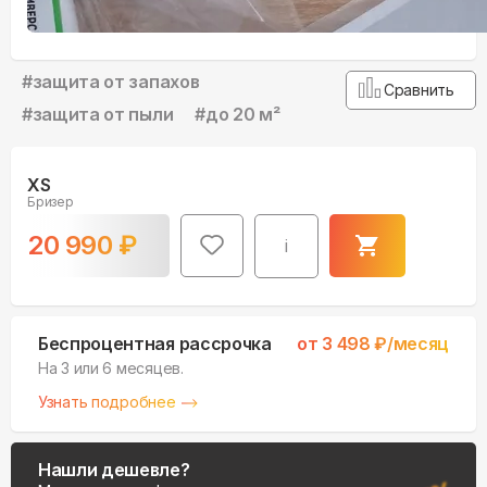
#
защита от запахов
Сравнить
#
защита от пыли
#
до 20 м²
XS
Бризер
20 990
₽
i
Беспроцентная рассрочка
от
3 498
₽/месяц
На 3 или 6 месяцев.
Узнать подробнее
Нашли дешевле?