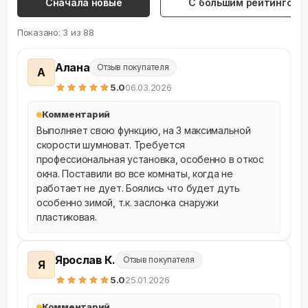
Сначала новые
С большим рейтингом
Показано:
3
из
88
Алана
Отзыв покупателя
А
5
.0
06.03.2026
Комментарий
Выполняет свою функцию, на 3 максимальной 
скорости шумноват. Требуется 
профессиональная установка, особенно в откос 
окна. Поставили во все комнаты, когда не 
работает не дует. Боялись что будет дуть 
особенно зимой, т.к. заслонка снаружи 
пластиковая.
Ярослав К.
Отзыв покупателя
Я
5
.0
25.01.2026
Комментарий