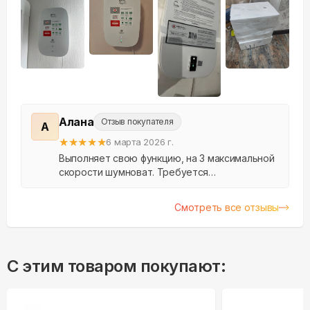
+
17
Алана
Отзыв покупателя
А
★
★
★
★
★
6 марта 2026 г.
Выполняет свою функцию, на 3 максимальной
скорости шумноват. Требуется
профессиональная установка, особенно в
откос окна. Поставили во все комнаты, когда
Смотреть все отзывы
не работает не дует. Бо...
С этим товаром покупают: