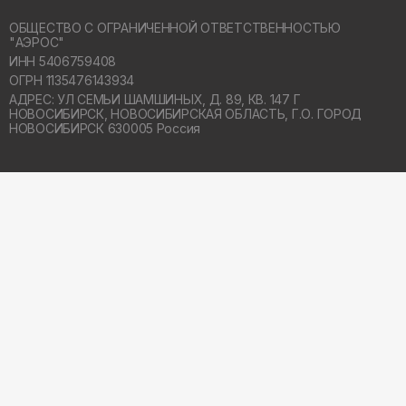
ОБЩЕСТВО С ОГРАНИЧЕННОЙ ОТВЕТСТВЕННОСТЬЮ
"АЭРОС"
ИНН 5406759408
ОГРН 1135476143934
АДРЕС: УЛ СЕМЬИ ШАМШИНЫХ, Д. 89, КВ. 147 Г
НОВОСИБИРСК,
НОВОСИБИРСКАЯ ОБЛАСТЬ, Г.О. ГОРОД
НОВОСИБИРСК 630005 Россия