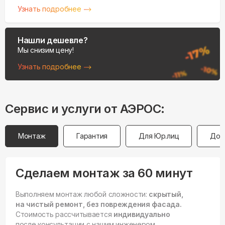
Узнать подробнее
Нашли дешевле?
Мы снизим цену!
Узнать подробнее
Сервис и услуги от АЭРОС:
Монтаж
Гарантия
Для Юр.лиц
Дос
Сделаем монтаж за 60 минут
Выполняем монтаж любой сложности:
скрытый,
на чистый ремонт, без повреждения фасада.
Стоимость рассчитывается
индивидуально
после консультации с нашим инженером.