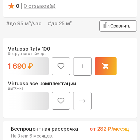
0
|
0
отзывов(а)
#
до 95 м³/час
#
до 25 м²
Сравнить
Virtuoso Rafv 100
без ручного таймера
1 690
₽
i
Virtuoso все комплектации
Вытяжка
Беспроцентная рассрочка
от
282
₽/месяц
На 3 или 6 месяцев.