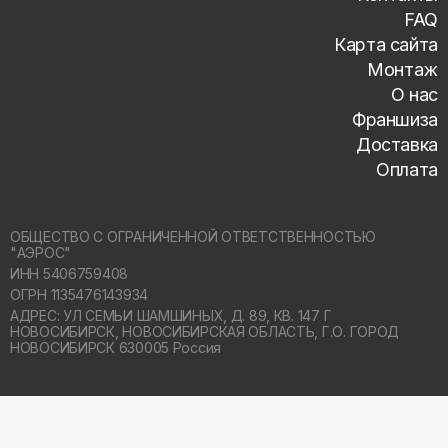
FAQ
Карта сайта
Монтаж
О нас
Франшиза
Доставка
Оплата
ОБЩЕСТВО С ОГРАНИЧЕННОЙ ОТВЕТСТВЕННОСТЬЮ
"АЭРОС"
ИНН 5406759408
ОГРН 1135476143934
АДРЕС: УЛ СЕМЬИ ШАМШИНЫХ, Д. 89, КВ. 147 Г
НОВОСИБИРСК,
НОВОСИБИРСКАЯ ОБЛАСТЬ, Г.О. ГОРОД
НОВОСИБИРСК 630005 Россия