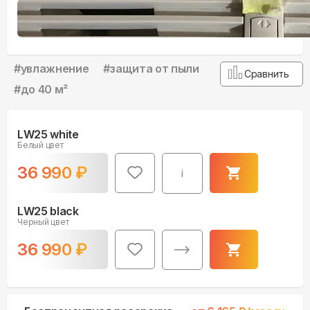
#
увлажнение
#
защита от пыли
Сравнить
#
до 40 м²
LW25 white
Белый цвет
36 990
₽
i
LW25 black
Черный цвет
36 990
₽