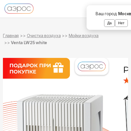
в наличии
в наличии
Ваш город
Моск
Да
Нет
Главная
Очистка воздуха
Мойки воздуха
Venta LW25 white