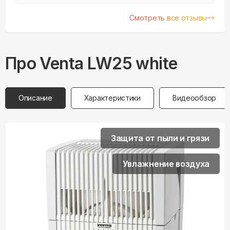
перестали делать расходники. Решил
поменять и выбор пал на этот образец
Смотреть все отзывы
Про
Venta
LW25 white
Описание
Характеристики
Видеообзор
Защита от пыли и грязи
Увлажнение воздуха