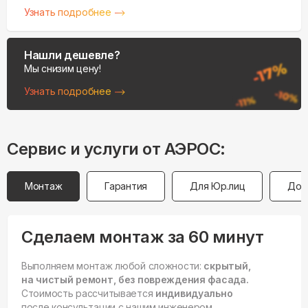
Узнать подробнее
Нашли дешевле?
Мы снизим цену!
Узнать подробнее
Сервис и услуги от АЭРОС:
Монтаж
Гарантия
Для Юр.лиц
Дос
Сделаем монтаж за 60 минут
Выполняем монтаж любой сложности:
скрытый,
на чистый ремонт, без повреждения фасада.
Стоимость рассчитывается
индивидуально
после консультации с нашим инженером.