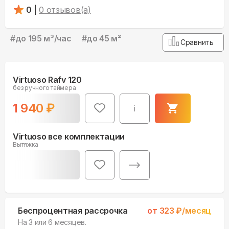
0
|
0
отзывов(а)
#
до 195 м³/час
#
до 45 м²
Сравнить
Virtuoso Rafv 120
без ручного таймера
1 940
₽
i
Virtuoso все комплектации
Вытяжка
Беспроцентная рассрочка
от
323
₽/месяц
На 3 или 6 месяцев.