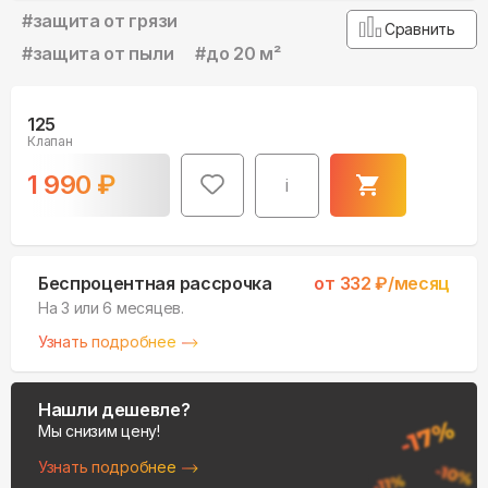
#
защита от грязи
Сравнить
#
защита от пыли
#
до 20 м²
125
Клапан
1 990
₽
i
Беспроцентная рассрочка
от
332
₽/месяц
На 3 или 6 месяцев.
Узнать подробнее
Нашли дешевле?
Мы снизим цену!
Узнать подробнее