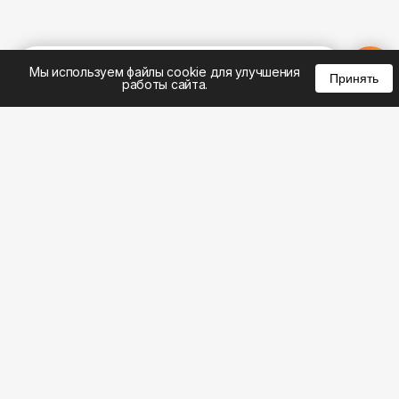
%
0
0
0
Мы используем файлы cookie для улучшения
Принять
работы сайта.
8 (495) 185-02-02
8 (800) 301-22-62
WhatsApp: 8 (999) 833-22-62
info@aeros.su
Политика конфиденциальности
1-й Волоколамский проезд, 10с16 метро
Панфиловская
Честные обзоры на климатическую технику: