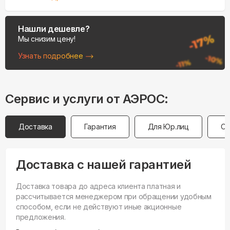
Нашли дешевле?
Мы снизим цену!
Узнать подробнее
Сервис и услуги от АЭРОС:
Доставка
Гарантия
Для Юр.лиц
Оп
Доставка с нашей гарантией
Доставка товара до адреса клиента платная и
рассчитывается менеджером при обращении удобным
способом, если не действуют иные акционные
предложения.