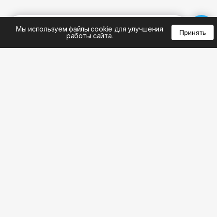
%
0
0
0
Мы используем файлы cookie для улучшения
Принять
работы сайта.
8 (495) 185-02-02
8 (800) 301-22-62
WhatsApp: 8 (999) 833-22-62
info@aeros.su
Политика конфиденциальности
1-й Волоколамский проезд, 10с16 метро
Панфиловская