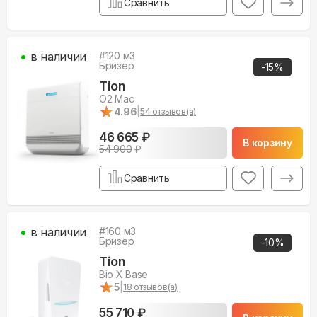
Сравнить
в наличии
#
120
м3
Бризер
-
15
%
Tion
O2 Mac
★
★
4.96
|
54
отзывов(а)
46 665 ₽
В корзину
54 900
₽
Сравнить
в наличии
#
160
м3
Бризер
-
10
%
Tion
Bio X Base
★
★
5
|
18
отзывов(а)
55 710 ₽