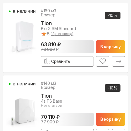
в наличии
#
160
м3
Бризер
-
10
%
Tion
Bio X SM Standard
★
★
5
|
18
отзывов(а)
63 810 ₽
В корзину
70 900
₽
Сравнить
в наличии
#
140
м3
Бризер
-
10
%
Tion
4s TS Base
Нет отзывов
70 110 ₽
В корзину
77 900
₽