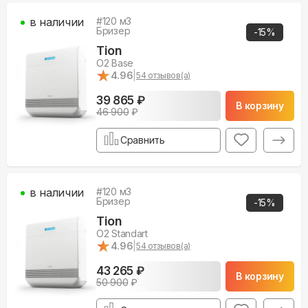
в наличии
#
120
м3
Бризер
-
15
%
Tion
O2 Base
★
★
4.96
|
54
отзывов(а)
39 865 ₽
В корзину
46 900
₽
Сравнить
в наличии
#
120
м3
Бризер
-
15
%
Tion
O2 Standart
★
★
4.96
|
54
отзывов(а)
43 265 ₽
В корзину
50 900
₽