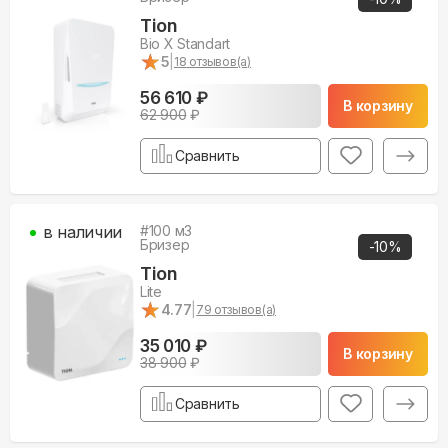
Tion
Bio X Standart
★
★
5
|
18
отзывов(а)
56 610 ₽
В корзину
62 900
₽
Сравнить
в наличии
#
100
м3
Бризер
-
10
%
Tion
Lite
★
★
4.77
|
79
отзывов(а)
35 010 ₽
В корзину
38 900
₽
Сравнить