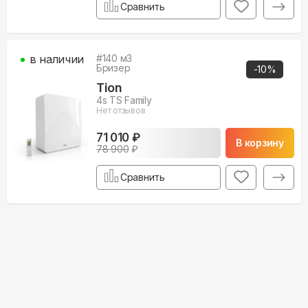
Сравнить
в наличии
#
140
м3
Бризер
-
10
%
Tion
4s TS Family
Нет отзывов
71 010 ₽
В корзину
78 900
₽
Сравнить