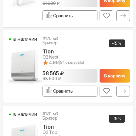
В корзину
61 900
₽
Сравнить
в наличии
#
120
м3
Бризер
-
15
%
Tion
O2 Next
★
★
4.96
|
54
отзывов(а)
58 565 ₽
В корзину
68 900
₽
Сравнить
в наличии
#
120
м3
Бризер
-
15
%
Tion
O2 Top