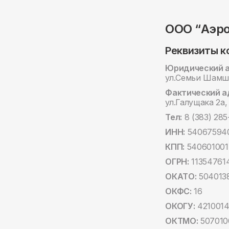
ООО “Аэр
Реквизиты к
Юридический а
ул.Семьи Шамши
Фактический а
ул.Галущака 2а,
Тел:
8 (383) 285
ИНН:
54067594
КПП:
540601001
ОГРН:
11354761
ОКАТО:
504013
ОКФС:
16
ОКОГУ:
421001
ОКТМО:
507010