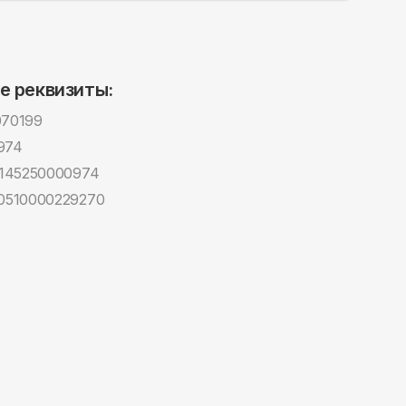
е реквизиты:
70199
974
145250000974
0510000229270