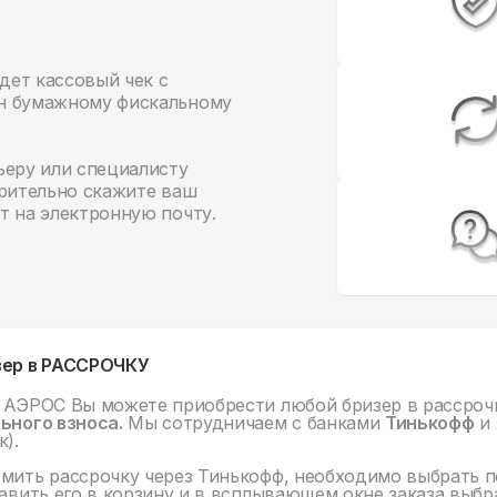
идет кассовый чек с
ен бумажному фискальному
ьеру или специалисту
арительно скажите ваш
т на электронную почту.
зер в РАССРОЧКУ
 АЭРОС Вы можете приобрести любой бризер в рассро
ьного взноса.
Мы сотрудничаем с банками
Тинькофф
и 
).
мить рассрочку через Тинькофф, необходимо выбрать 
авить его в корзину и в всплывающем окне заказа выбра