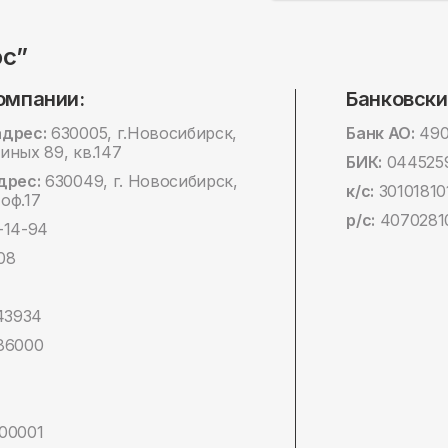
ос”
омпании:
Банковски
дрес:
630005, г.Новосибирск,
Банк АО:
490
ных 89, кв.147
БИК:
044525
дрес:
630049, г. Новосибирск,
к/с:
30101810
 оф.17
р/с:
4070281
-14-94
08
43934
86000
4
00001