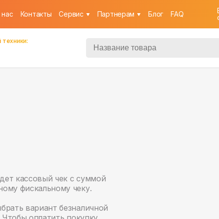
 нас
Контакты
Cервис
Партнерам
Блог
FAQ
 техники:
идет кассовый чек с суммой
ному фискальному чеку.
ыбрать вариант безналичной
. Чтобы оплатить покупку,