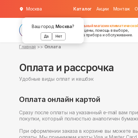
Москва
Каталог
Акции
Монтаж
О
Федеральный магазин климатической
Ваш город
Москва
?
хорошие цены, помощь в выборе,
установка прибора и обслуживание.
Да
Нет
Главная
Оплата
Оплата и рассрочка
Удобные виды оплат и кешбэк
Оплата онлайн картой
Сразу после оплаты на указанный е-mail вам пр
покупки, который полностью аналогичен бумаж
При оформлении заказа в корзине вы можете в
оплаты. Мы принимаем карты Visa и Master Card