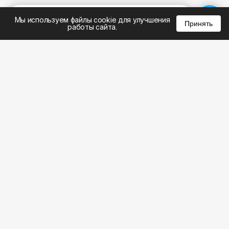
%
0
0
0
Мы используем файлы cookie для улучшения
Принять
работы сайта.
8 (495) 185-02-02
8 (800) 301-22-62
WhatsApp: 8 (999) 833-22-62