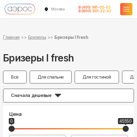
8 (495) 185-02-02
Москва
8 (800) 301-22-62
Главная
Бризеры
Бризеры I fresh
Бризеры I fresh
Все
Для спальни
Для гостиной
Дл
Сначала дешевые
Цена
0
45550