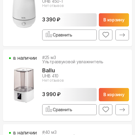
UHB 450-T
Нет отзывов
3 390 ₽
В корзину
Сравнить
в наличии
#
25
м3
Ультразвуковой увлажнитель
Ballu
UHB 410
Нет отзывов
3 990 ₽
В корзину
Сравнить
в наличии
#
40
м3