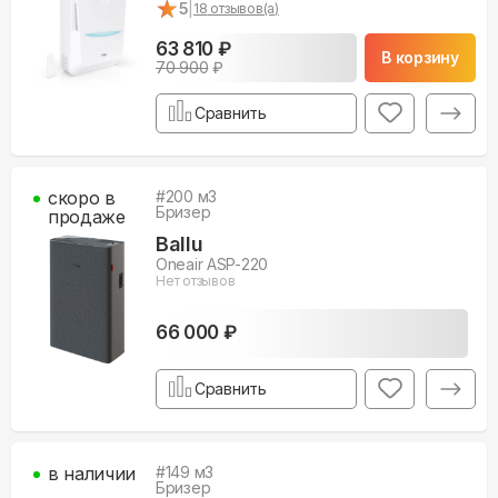
★
★
5
|
18
отзывов(а)
63 810 ₽
В корзину
70 900
₽
Сравнить
скоро в
#
200
м3
Бризер
продаже
Ballu
Oneair ASP-220
Нет отзывов
66 000 ₽
Сравнить
в наличии
#
149
м3
Бризер