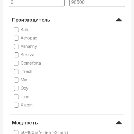
Производитель
Ballu
Aeropac
Airnanny
Brezza
Comeforta
I fresh
Mia
Oxy
Tion
Xiaomi
Мощность
50–100 м³/ч (на 1-2 чел.)