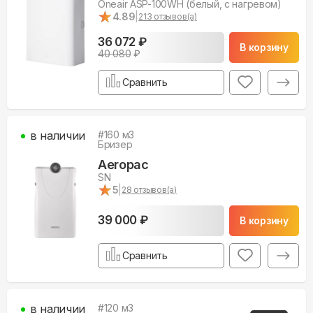
Oneair ASP-100WH (белый, с нагревом)
★
★
4.89
|
213
отзывов(а)
36 072 ₽
В корзину
40 080
₽
Сравнить
в наличии
#
160
м3
Бризер
Aeropac
SN
★
★
5
|
28
отзывов(а)
39 000 ₽
В корзину
Сравнить
в наличии
#
120
м3