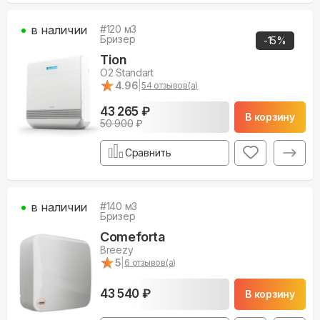
в наличии
#
120
м3
Бризер
-
15
%
Tion
O2 Standart
★
★
4.96
|
54
отзывов(а)
43 265 ₽
В корзину
50 900
₽
Сравнить
в наличии
#
140
м3
Бризер
Comeforta
Breezy
★
★
5
|
6
отзывов(а)
43 540 ₽
В корзину