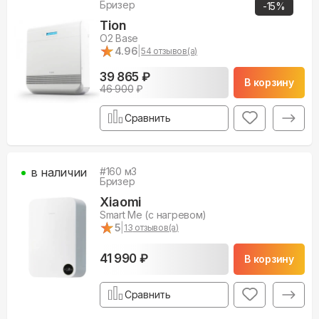
Бризер
-
15
%
Tion
O2 Base
★
★
4.96
|
54
отзывов(а)
39 865 ₽
В корзину
46 900
₽
Сравнить
в наличии
#
160
м3
Бризер
Xiaomi
Smart Me (с нагревом)
★
★
5
|
13
отзывов(а)
41 990 ₽
В корзину
Сравнить