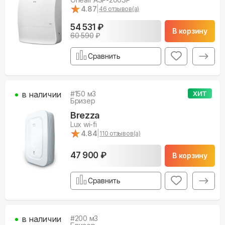
★
★
4.87
|
46
отзывов(а)
54 531 ₽
В корзину
60 590
₽
Сравнить
в наличии
#
150
м3
ХИТ
Бризер
Brezza
Lux wi-fi
★
★
4.84
|
110
отзывов(а)
47 900 ₽
В корзину
Сравнить
в наличии
#
200
м3