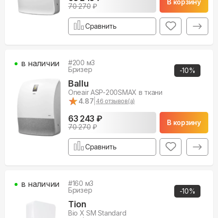
В корзину
70 270
₽
Сравнить
в наличии
#
200
м3
Бризер
-
10
%
Ballu
Oneair ASP-200SMAX в ткани
★
★
4.87
|
46
отзывов(а)
63 243 ₽
В корзину
70 270
₽
Сравнить
в наличии
#
160
м3
Бризер
-
10
%
Tion
Bio X SM Standard