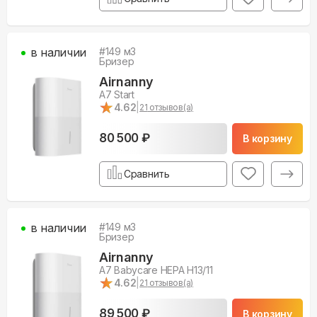
в наличии
#
149
м3
Бризер
Airnanny
A7 Start
★
★
4.62
|
21
отзывов(а)
80 500 ₽
В корзину
Сравнить
в наличии
#
149
м3
Бризер
Airnanny
A7 Babycare HEPA H13/11
★
★
4.62
|
21
отзывов(а)
89 500 ₽
В корзину