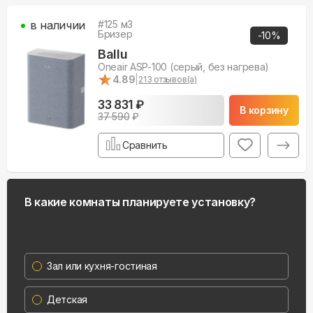
в наличии
#
125
м3
Бризер
-
10
%
Ballu
Oneair ASP-100 (серый, без нагрева)
★
★
4.89
|
213
отзывов(а)
33 831 ₽
В корзину
37 590
₽
Сравнить
В какие комнаты планируете установку?
Зал или кухня-гостиная
Детская