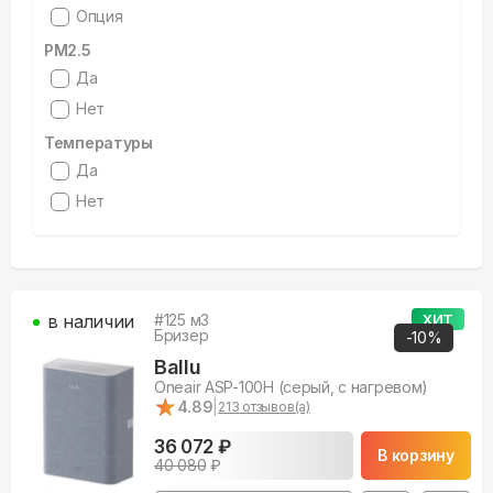
Опция
PM2.5
Да
Нет
Температуры
Да
Нет
в наличии
#
125
м3
ХИТ
Бризер
-
10
%
Ballu
Oneair ASP-100H (серый, с нагревом)
★
★
4.89
|
213
отзывов(а)
36 072 ₽
В корзину
40 080
₽