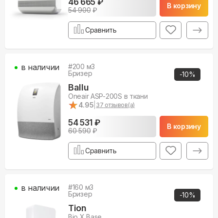
46 665 ₽
В корзину
54 900
₽
Сравнить
в наличии
#
200
м3
Бризер
-
10
%
Ballu
Oneair ASP-200S в ткани
★
★
4.95
|
37
отзывов(а)
54 531 ₽
В корзину
60 590
₽
Сравнить
в наличии
#
160
м3
Бризер
-
10
%
Tion
Bio X Base