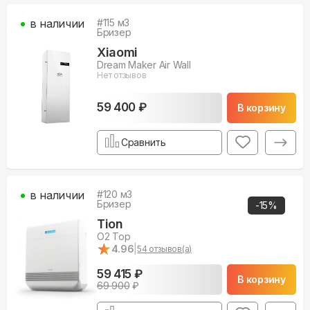
в наличии
#
115
м3
Бризер
Xiaomi
Dream Maker Air Wall
Нет отзывов
59 400 ₽
В корзину
Сравнить
в наличии
#
120
м3
Бризер
-
15
%
Tion
O2 Top
★
★
4.96
|
54
отзывов(а)
59 415 ₽
В корзину
69 900
₽