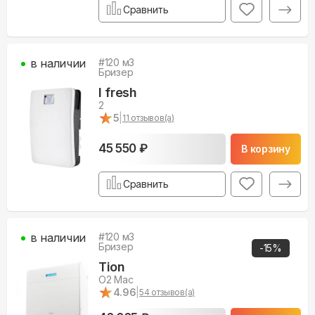
Сравнить
в наличии
#
120
м3
Бризер
I fresh
2
★
★
5
|
11
отзывов(а)
45 550 ₽
В корзину
Сравнить
в наличии
#
120
м3
Бризер
-
15
%
Tion
O2 Mac
★
★
4.96
|
54
отзывов(а)