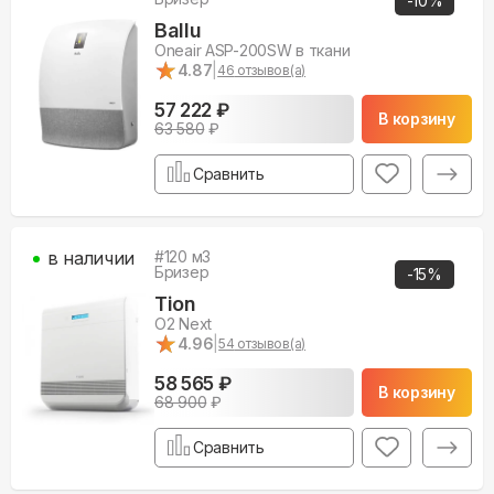
-
10
%
Ballu
Oneair ASP-200SW в ткани
★
★
4.87
|
46
отзывов(а)
57 222 ₽
В корзину
63 580
₽
Сравнить
в наличии
#
120
м3
Бризер
-
15
%
Tion
O2 Next
★
★
4.96
|
54
отзывов(а)
58 565 ₽
В корзину
68 900
₽
Сравнить