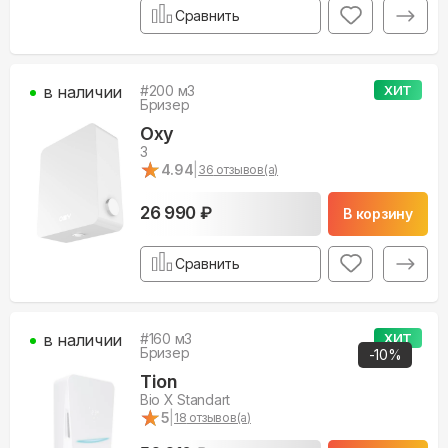
Сравнить
в наличии
#
200
м3
ХИТ
Бризер
Oxy
3
★
★
4.94
|
36
отзывов(а)
26 990 ₽
В корзину
Сравнить
в наличии
#
160
м3
ХИТ
Бризер
-
10
%
Tion
Bio X Standart
★
★
5
|
18
отзывов(а)