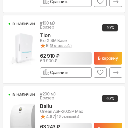
Сравнить
в наличии
#
160
м3
Бризер
-
10
%
Tion
Bio X SM Base
★
★
5
|
18
отзывов(а)
62 910 ₽
В корзину
69 900
₽
Сравнить
в наличии
#
200
м3
Бризер
-
10
%
Ballu
Oneair ASP-200SP Max
★
★
4.87
|
46
отзывов(а)
63 243 ₽