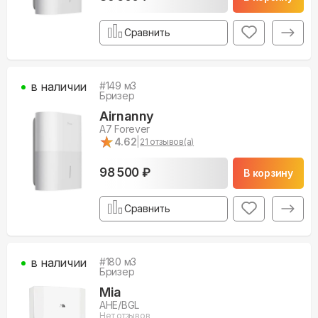
Сравнить
в наличии
#
149
м3
Бризер
Airnanny
A7 Forever
★
★
4.62
|
21
отзывов(а)
98 500 ₽
В корзину
Сравнить
в наличии
#
180
м3
Бризер
Mia
AHE/BGL
Нет отзывов