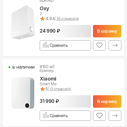
Бризер
Oxy
2
★
★
4.94
|
36
отзывов(а)
24 990 ₽
В корзину
Сравнить
в наличии
#
160
м3
Бризер
Xiaomi
Smart Me
★
★
5
|
13
отзывов(а)
31 990 ₽
В корзину
Сравнить