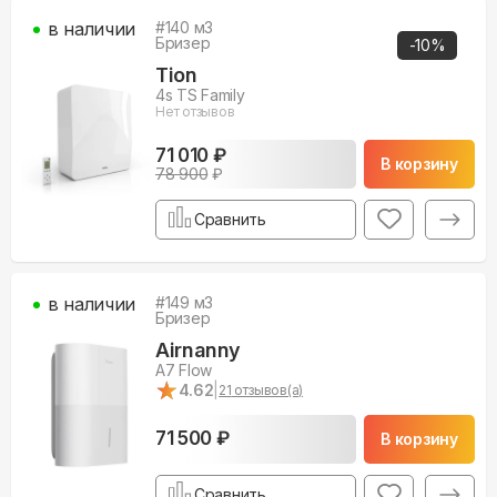
в наличии
#
140
м3
Бризер
-
10
%
Tion
4s TS Family
Нет отзывов
71 010 ₽
В корзину
78 900
₽
Сравнить
в наличии
#
149
м3
Бризер
Airnanny
A7 Flow
★
★
4.62
|
21
отзывов(а)
71 500 ₽
В корзину
Сравнить