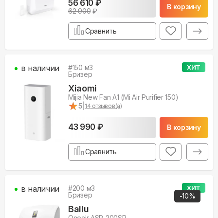
56 610 ₽
В корзину
62 900
₽
Сравнить
в наличии
#
150
м3
ХИТ
Бризер
Xiaomi
Mijia New Fan A1 (Mi Air Purifier 150)
★
★
5
|
14
отзывов(а)
43 990 ₽
В корзину
Сравнить
в наличии
#
200
м3
ХИТ
Бризер
-
10
%
Ballu
Oneair ASP-200SP