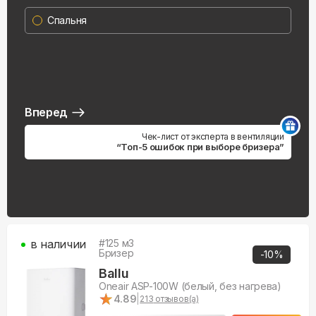
Спальня
Вперед
Чек-лист от эксперта в вентиляции
“Топ-5 ошибок при выборе бризера”
в наличии
#
125
м3
Бризер
-
10
%
Ballu
Oneair ASP-100W (белый, без нагрева)
★
★
4.89
|
213
отзывов(а)