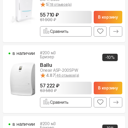
★
★
5
|
18
отзывов(а)
55 710 ₽
В корзину
61 900
₽
Сравнить
в наличии
#
200
м3
Бризер
-
10
%
Ballu
Oneair ASP-200SPW
★
★
4.87
|
46
отзывов(а)
57 222 ₽
В корзину
63 580
₽
Сравнить
в наличии
#
200
м3
Бризер