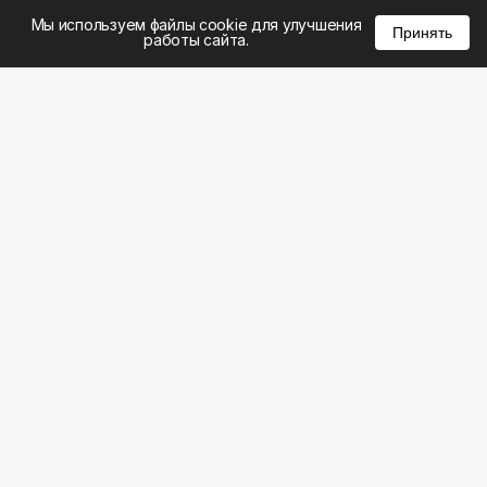
%
0
0
0
Мы используем файлы cookie для улучшения
Принять
работы сайта.
8 (495) 185-02-02
8 (800) 301-22-62
WhatsApp: 8 (999) 833-22-62
info@aeros.su