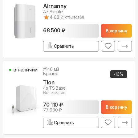
Airnanny
A7 Simple
★
★
4.62
|
21
отзывов(а)
68 500 ₽
В корзину
Сравнить
в наличии
#
140
м3
Бризер
-
10
%
Tion
4s TS Base
Нет отзывов
70 110 ₽
В корзину
77 900
₽
Сравнить