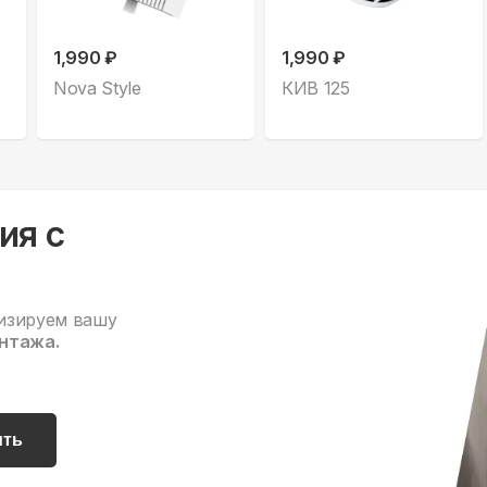
1,990 ₽
1,990 ₽
Nova Style
КИВ 125
ия с
изируем вашу
нтажа.
ить