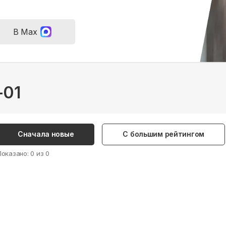
В Max
-01
Сначала новые
С большим рейтингом
Показано:
0
из
0