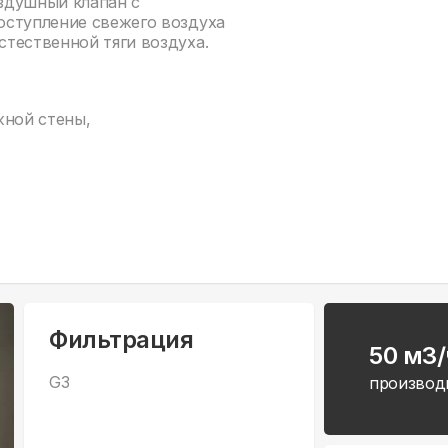
здушный клапан с
оступление свежего воздуха
тественной тяги воздуха.
жной стены,
Фильтрация
50 м3/
G3
производ