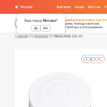
Москва
Каталог
Акции
Монтаж
О
в наличии
Федеральный магазин климатической
Ваш город
Москва
?
хорошие цены, помощь в выборе,
установка прибора и обслуживание.
Да
Нет
Главная
Клапаны
Nova КИВ 125-01