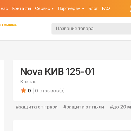
 нас
Контакты
Cервис
Партнерам
Блог
FAQ
 техники:
Nova КИВ 125-01
Клапан
0
|
0
отзывов(а)
#
защита от грязи
#
защита от пыли
#
до 20 м