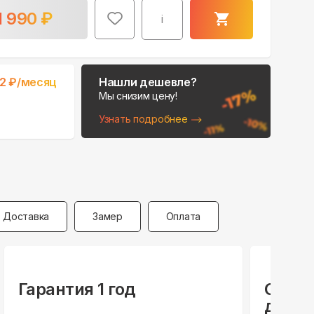
1 990
₽
i
2
₽/месяц
Нашли дешевле?
Мы снизим цену!
Узнать подробнее
Поможем выбрать
место для монтажа:
В Telegram
В WhatsApp
Доставка
Замер
Оплата
Гарантия 1 год
Специ
для ю