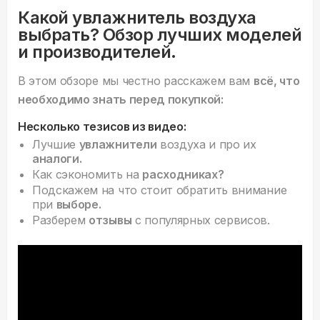
Какой увлажнитель воздуха
выбрать? Обзор лучших моделей
и производителей.
В этом обзоре мы честно расскажем вам
всё, что
необходимо знать перед покупкой:
Несколько тезисов из видео:
Лучшие
увлажнители
воздуха и про их
аналоги.
Как сэкономить на
расходниках?
Подскажем на что стоит обратить внимание
при
выборе.
Разберем
отзывы
с популярных сервисов.