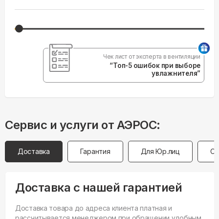
Чек лист от эксперта в вентиляции
“Топ-5 ошибок при выборе
увлажнителя”
Сервис и услуги от АЭРОС:
Доставка
Гарантия
Для Юр.лиц
Оп
Доставка с нашей гарантией
Доставка товара до адреса клиента платная и
рассчитывается менеджером при обращении удобным