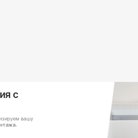
ия с
изируем вашу
нтажа.