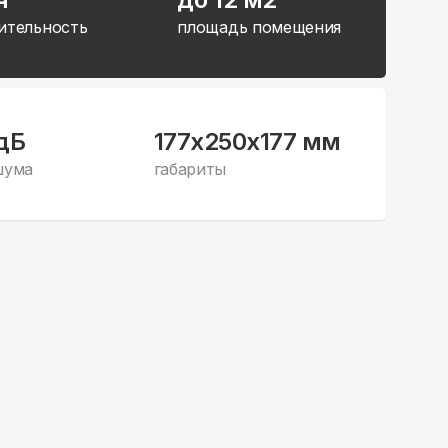
ительность
площадь помещения
дБ
177x250x177 мм
шума
габариты