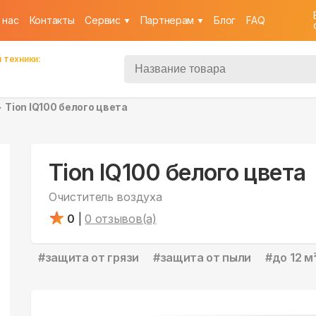
 нас
Контакты
Cервис
Партнерам
Блог
FAQ
 техники:
Tion IQ100 белого цвета
Tion IQ100 белого цвета
Очиститель воздуха
0
|
0
отзывов(а)
#
защита от грязи
#
защита от пыли
#
до 12 м