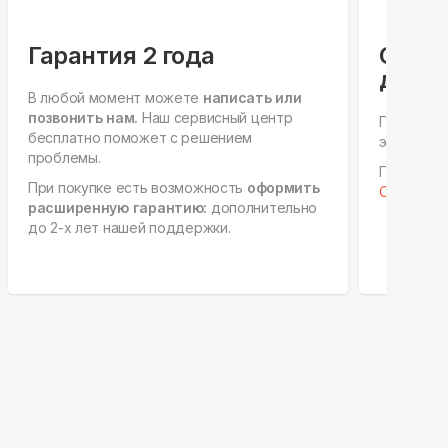
Гарантия 2 года
Спец
для ю
В любой момент можете
написать или
позвонить нам.
Наш сервисный центр
Персонал
бесплатно поможет с решением
этапах, е
проблемы.
Готовы к 
При покупке есть возможность
оформить
Отправить
расширенную гарантию:
дополнительно
до 2-х лет нашей поддержки.