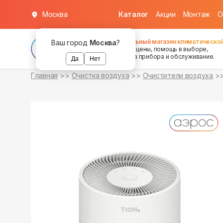
Москва
Каталог
Акции
Монтаж
О
в наличии
в наличии
Федеральный магазин климатической
Ваш город
Москва
?
хорошие цены, помощь в выборе,
установка прибора и обслуживание.
Да
Нет
Главная
Очистка воздуха
Очистители воздуха