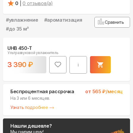
0
|
0
отзывов(а)
#
увлажнение
#
ароматизация
Сравнить
#
до 35 м²
UHB 450-T
Ультразвуковой увлажнитель
3 390
₽
i
Беспроцентная рассрочка
от
565
₽/месяц
На 3 или 6 месяцев.
Узнать подробнее
Нашли дешевле?
Мы снизим цену!