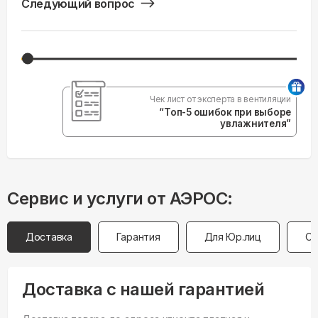
Следующий вопрос
Чек лист от эксперта в вентиляции
“Топ-5 ошибок при выборе
увлажнителя”
Сервис и услуги от АЭРОС:
Доставка
Гарантия
Для Юр.лиц
Оп
Доставка с нашей гарантией