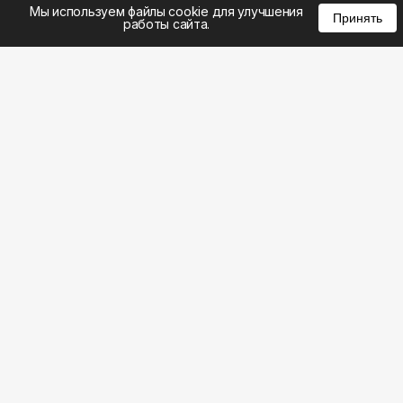
%
0
0
0
Мы используем файлы cookie для улучшения
Принять
работы сайта.
8 (495) 185-02-02
8 (800) 301-22-62
WhatsApp: 8 (999) 833-22-62
info@aeros.su
Политика конфиденциальности
1-й Волоколамский проезд, 10с16 метро
Панфиловская
Честные обзоры на климатическую технику: