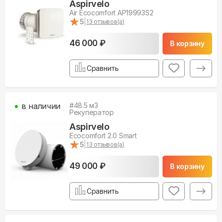
Aspirvelo
Air Ecocomfort AP19993S2
★
★
5
|
13
отзывов(а)
46 000 ₽
В корзину
Сравнить
в наличии
#
48.5
м3
Рекуператор
Aspirvelo
Ecocomfort 2.0 Smart
★
★
5
|
13
отзывов(а)
49 000 ₽
В корзину
Сравнить