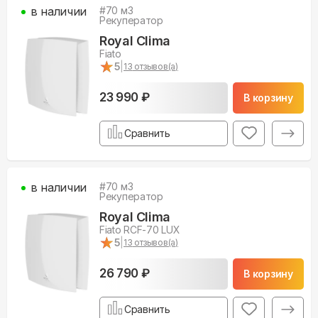
в наличии
#
70
м3
Рекуператор
Royal Clima
Fiato
★
★
5
|
13
отзывов(а)
23 990 ₽
В корзину
Сравнить
в наличии
#
70
м3
Рекуператор
Royal Clima
Fiato RCF-70 LUX
★
★
5
|
13
отзывов(а)
26 790 ₽
В корзину
Сравнить