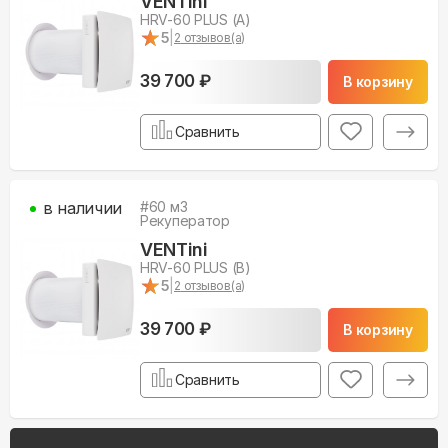
VENTini
HRV-60 PLUS (A)
★
★
5
|
2
отзывов(а)
39 700 ₽
В корзину
Сравнить
в наличии
#
60
м3
Рекуператор
VENTini
HRV-60 PLUS (B)
★
★
5
|
2
отзывов(а)
39 700 ₽
В корзину
Сравнить