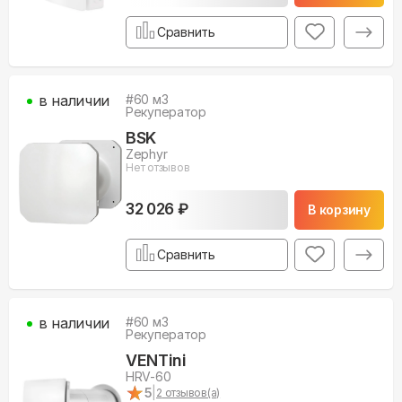
Сравнить
в наличии
#
60
м3
Рекуператор
BSK
Zephyr
Нет отзывов
32 026 ₽
В корзину
Сравнить
в наличии
#
60
м3
Рекуператор
VENTini
HRV-60
★
★
5
|
2
отзывов(а)