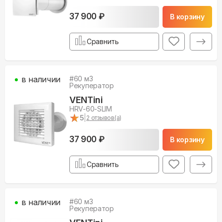
37 900 ₽
В корзину
Сравнить
в наличии
#
60
м3
Рекуператор
VENTini
HRV-60-SLIM
★
★
5
|
2
отзывов(а)
37 900 ₽
В корзину
Сравнить
в наличии
#
60
м3
Рекуператор