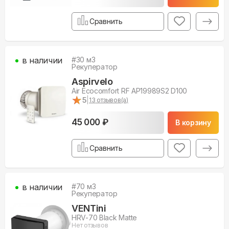
Сравнить
в наличии
#
30
м3
Рекуператор
Aspirvelo
Air Ecocomfort RF АР19989S2 D100
★
★
5
|
13
отзывов(а)
45 000 ₽
В корзину
Сравнить
в наличии
#
70
м3
Рекуператор
VENTini
HRV-70 Black Matte
Нет отзывов