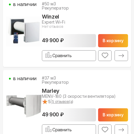
в наличии
#
50
м3
Рекуператор
Winzel
Expert Wi-Fi
Нет отзывов
49 900 ₽
В корзину
Сравнить
в наличии
#
37
м3
Рекуператор
Marley
MENV-180 (3 скорости вентилятора)
★
★
5
|
5
отзывов(а)
49 900 ₽
В корзину
Сравнить