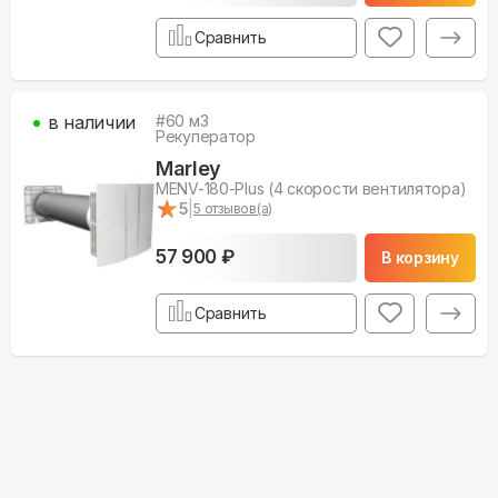
Сравнить
в наличии
#
60
м3
Рекуператор
Marley
MENV-180-Plus (4 скорости вентилятора)
★
★
5
|
5
отзывов(а)
57 900 ₽
В корзину
Сравнить