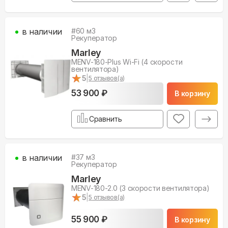
в наличии
#
60
м3
Рекуператор
Marley
MENV-180-Plus Wi-Fi (4 скорости
вентилятора)
★
★
5
|
5
отзывов(а)
53 900 ₽
В корзину
Сравнить
в наличии
#
37
м3
Рекуператор
Marley
MENV-180-2.0 (3 скорости вентилятора)
★
★
5
|
5
отзывов(а)
55 900 ₽
В корзину