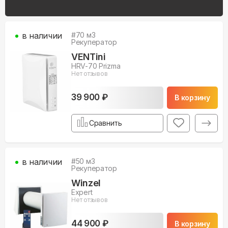
в наличии
#
70
м3
Рекуператор
VENTini
HRV-70 Prizma
Нет отзывов
39 900 ₽
В корзину
Сравнить
в наличии
#
50
м3
Рекуператор
Winzel
Expert
Нет отзывов
44 900 ₽
В корзину