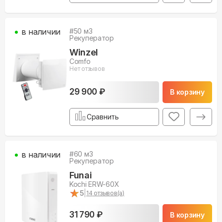
в наличии
#
50
м3
Рекуператор
Winzel
Comfo
Нет отзывов
29 900 ₽
В корзину
Сравнить
в наличии
#
60
м3
Рекуператор
Funai
Kochi ERW-60X
★
★
5
|
14
отзывов(а)
31 790 ₽
В корзину