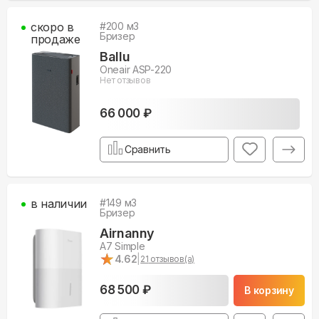
скоро в
#
200
м3
Бризер
продаже
Ballu
Oneair ASP-220
Нет отзывов
66 000 ₽
Сравнить
в наличии
#
149
м3
Бризер
Airnanny
A7 Simple
★
★
4.62
|
21
отзывов(а)
68 500 ₽
В корзину