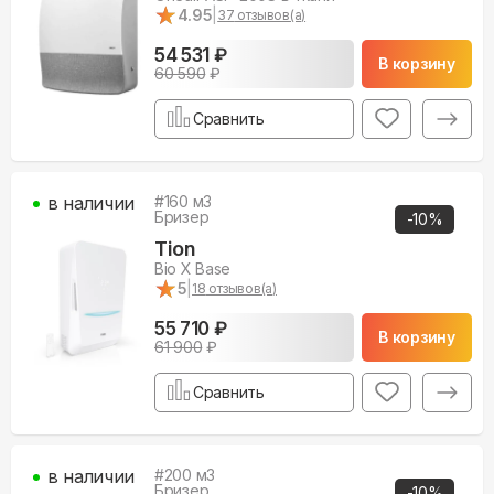
★
★
4.95
|
37
отзывов(а)
54 531 ₽
В корзину
60 590
₽
Сравнить
в наличии
#
160
м3
Бризер
-
10
%
Tion
Bio X Base
★
★
5
|
18
отзывов(а)
55 710 ₽
В корзину
61 900
₽
Сравнить
в наличии
#
200
м3
Бризер
-
10
%