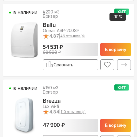
в наличии
#
200
м3
ХИТ
Бризер
-
10
%
Ballu
Oneair ASP-200SP
★
★
4.87
|
46
отзывов(а)
54 531 ₽
В корзину
60 590
₽
Сравнить
в наличии
#
150
м3
ХИТ
Бризер
Brezza
Lux wi-fi
★
★
4.84
|
110
отзывов(а)
47 900 ₽
В корзину