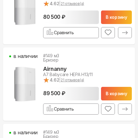
★
★
4.62
|
21
отзывов(а)
80 500 ₽
В корзину
Сравнить
в наличии
#
149
м3
Бризер
Airnanny
A7 Babycare HEPA H13/11
★
★
4.62
|
21
отзывов(а)
89 500 ₽
В корзину
Сравнить
в наличии
#
149
м3
Бризер