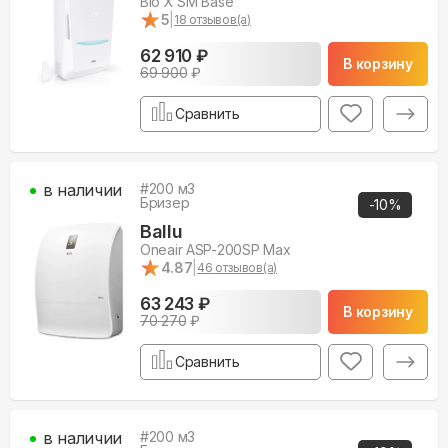
Bio X SM Base
★
★
5
|
18
отзывов(а)
62 910 ₽
В корзину
69 900
₽
Сравнить
в наличии
#
200
м3
Бризер
-
10
%
Ballu
Oneair ASP-200SP Max
★
★
4.87
|
46
отзывов(а)
63 243 ₽
В корзину
70 270
₽
Сравнить
в наличии
#
200
м3