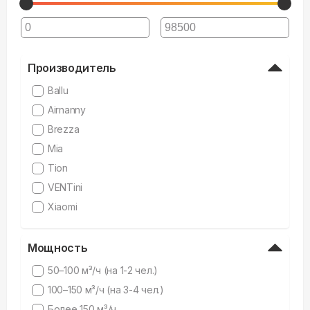
Производитель
Ballu
Airnanny
Brezza
Mia
Tion
VENTini
Xiaomi
Мощность
50–100 м³/ч (на 1-2 чел.)
100–150 м³/ч (на 3-4 чел.)
Более 150 м³/ч