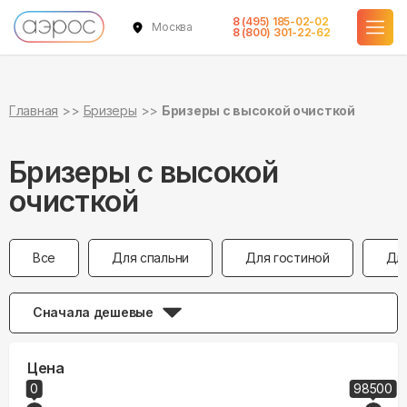
8 (495) 185-02-02
Москва
8 (800) 301-22-62
Главная
Бризеры
Бризеры с высокой очисткой
Бризеры с высокой
очисткой
Все
Для спальни
Для гостиной
Дл
Сначала дешевые
Цена
0
98500