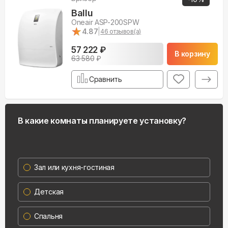
Ballu
Oneair ASP-200SPW
★
★
4.87
|
46
отзывов(а)
57 222 ₽
В корзину
63 580
₽
Сравнить
В какие комнаты планируете установку?
Зал или кухня-гостиная
Детская
Спальня