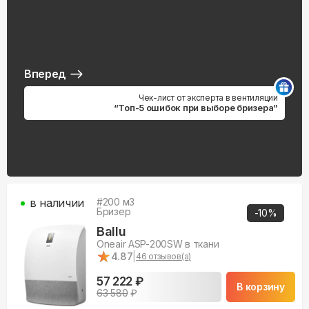
Вперед
Чек-лист от эксперта в вентиляции
“Топ-5 ошибок при выборе бризера”
в наличии
#
200
м3
Бризер
-
10
%
Ballu
Oneair ASP-200SW в ткани
★
★
4.87
|
46
отзывов(а)
57 222 ₽
В корзину
63 580
₽