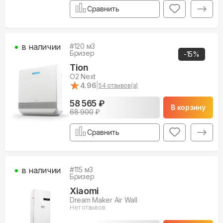
Сравнить
в наличии
#
120
м3
Бризер
-
15
%
Tion
O2 Next
★
★
4.96
|
54
отзывов(а)
58 565 ₽
В корзину
68 900
₽
Сравнить
в наличии
#
115
м3
Бризер
Xiaomi
Dream Maker Air Wall
Нет отзывов