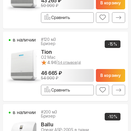
43 265 ₽
В корзину
50 900
₽
Сравнить
в наличии
#
120
м3
Бризер
-
15
%
Tion
O2 Mac
★
★
4.96
|
54
отзывов(а)
46 665 ₽
В корзину
54 900
₽
Сравнить
в наличии
#
200
м3
Бризер
-
10
%
Ballu
Oneair ASP-200S в ткани