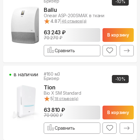
Бризер
-
10
%
Ballu
Oneair ASP-200SMAX в ткани
★
★
4.87
|
46
отзывов(а)
63 243 ₽
В корзину
70 270
₽
Сравнить
в наличии
#
160
м3
Бризер
-
10
%
Tion
Bio X SM Standard
★
★
5
|
18
отзывов(а)
63 810 ₽
В корзину
70 900
₽
Сравнить