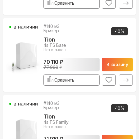
Сравнить
в наличии
#
140
м3
Бризер
-
10
%
Tion
4s TS Base
Нет отзывов
70 110 ₽
В корзину
77 900
₽
Сравнить
в наличии
#
140
м3
Бризер
-
10
%
Tion
4s TS Family
Нет отзывов
71 010 ₽