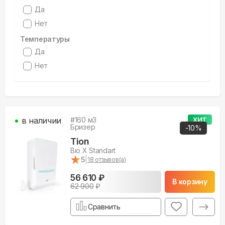
Да
Нет
Температуры
Да
Нет
в наличии
#
160
м3
ХИТ
Бризер
-
10
%
Tion
Bio X Standart
★
★
5
|
18
отзывов(а)
56 610 ₽
В корзину
62 900
₽
Сравнить