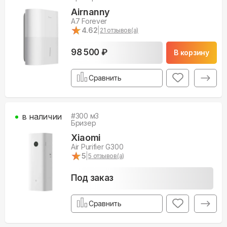
Airnanny
A7 Forever
★
★
4.62
|
21
отзывов(а)
98 500 ₽
В корзину
Сравнить
в наличии
#
300
м3
Бризер
Xiaomi
Air Purifier G300
★
★
5
|
5
отзывов(а)
Под заказ
Сравнить