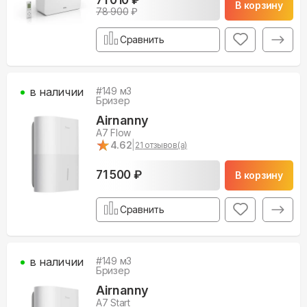
В корзину
78 900
₽
Сравнить
в наличии
#
149
м3
Бризер
Airnanny
A7 Flow
★
★
4.62
|
21
отзывов(а)
71 500 ₽
В корзину
Сравнить
в наличии
#
149
м3
Бризер
Airnanny
A7 Start