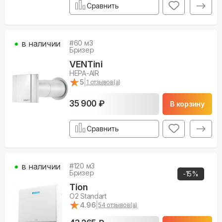
Сравнить
в наличии
#
60
м3
Бризер
VENTini
HEPA-AIR
★
★
5
|
1
отзывов(а)
35 900 ₽
В корзину
Сравнить
в наличии
#
120
м3
Бризер
-
15
%
Tion
O2 Standart
★
★
4.96
|
54
отзывов(а)