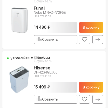
Осушитель
Funai
Neko M RAD-N12F5E
Нет отзывов
14 490 ₽
В корзину
Сравнить
уточняйте о наличии
#
17
м3
Осушитель
Hisense
DH-12S4GLU00
Нет отзывов
15 499 ₽
В корзину
Сравнить