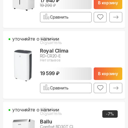
17 940 ₽
В корзину
19 290
₽
Сравнить
уточняйте о наличии
#
29
м3
Осушитель
Royal Clima
RD-CR20-E
Нет отзывов
19 599 ₽
В корзину
Сравнить
уточняйте о наличии
#
35
м3
Осушитель
-
7
%
Ballu
Comfort BD30T CL