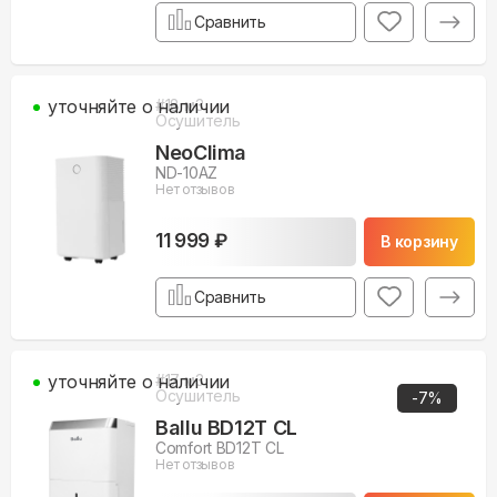
Сравнить
уточняйте о наличии
#
18
м3
Осушитель
NeoClima
ND-10AZ
Нет отзывов
11 999 ₽
В корзину
Сравнить
уточняйте о наличии
#
17
м3
Осушитель
-
7
%
Ballu BD12T CL
Comfort BD12T CL
Нет отзывов