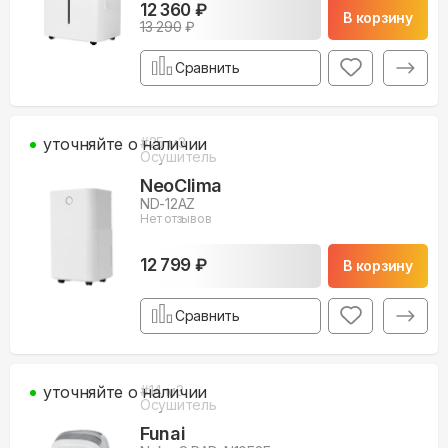
12 360 ₽
В корзину
13 290
₽
Сравнить
уточняйте о наличии
#
25
м3
Осушитель
NeoClima
ND-12AZ
Нет отзывов
12 799 ₽
В корзину
Сравнить
уточняйте о наличии
#
14
м3
Осушитель
Funai