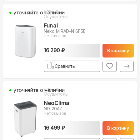
уточняйте о наличии
#
23
м3
Осушитель
Funai
Neko M RAD-N16F5E
Нет отзывов
16 290 ₽
В корзину
Сравнить
уточняйте о наличии
#
25
м3
Осушитель
NeoClima
ND-20AZ
Нет отзывов
16 499 ₽
В корзину