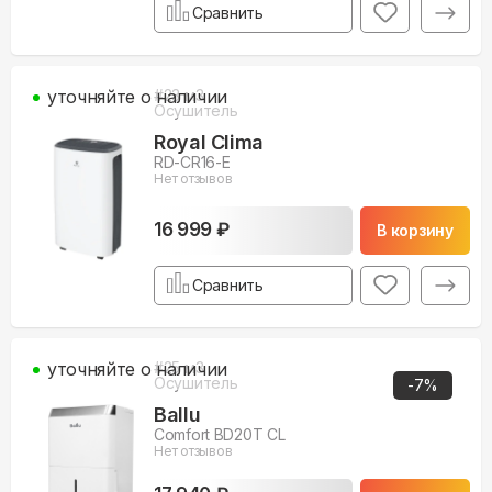
Сравнить
уточняйте о наличии
#
23
м3
Осушитель
Royal Clima
RD-CR16-E
Нет отзывов
16 999 ₽
В корзину
Сравнить
уточняйте о наличии
#
25
м3
Осушитель
-
7
%
Ballu
Comfort BD20T CL
Нет отзывов