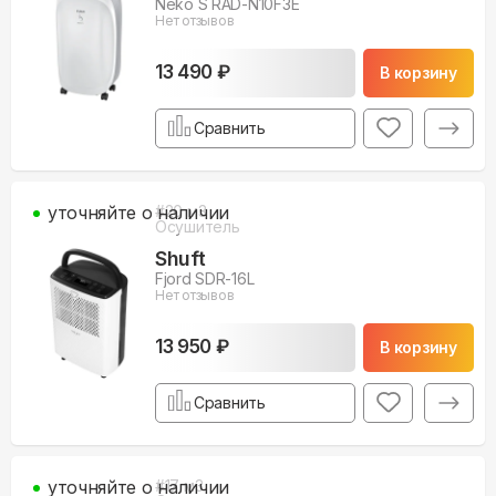
Neko S RAD-N10F3E
Нет отзывов
13 490 ₽
В корзину
Сравнить
уточняйте о наличии
#
20
м3
Осушитель
Shuft
Fjord SDR-16L
Нет отзывов
13 950 ₽
В корзину
Сравнить
уточняйте о наличии
#
17
м3