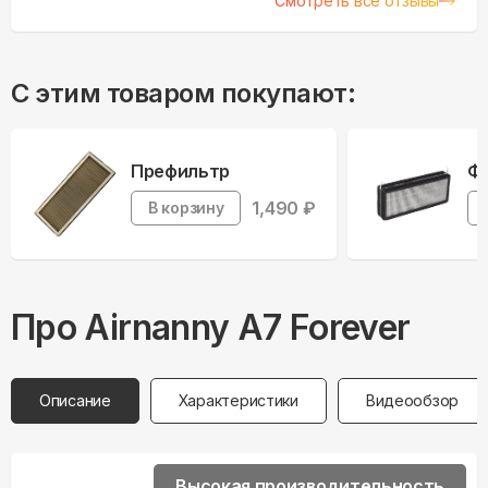
Смотреть все отзывы
С этим товаром покупают:
Префильтр
Фи
1,490
₽
В корзину
Про
Airnanny
A7 Forever
Описание
Характеристики
Видеообзор
Высокая производительность