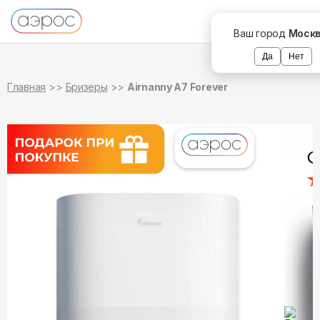
в наличии
в наличии
Ваш город
Моск
Да
Нет
Главная
Бризеры
Airnanny A7 Forever