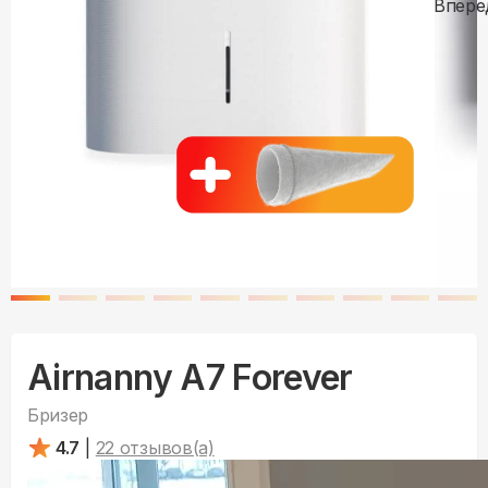
Airnanny A7 Forever
Бризер
4.7
|
22
отзывов(а)