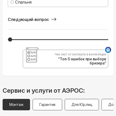
Спальня
Следующий вопрос
Чек лист от эксперта в вентиляции
“Топ-5 ошибок при выборе
бризера”
Сервис и услуги от АЭРОС:
Монтаж
Гарантия
Для Юр.лиц
Дос