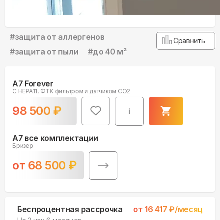
#
защита от аллергенов
Сравнить
#
защита от пыли
#
до 40 м²
A7 Forever
С HEPA11, ФТК фильтром и датчиком CO2
98 500
₽
i
A7 все комплектации
Бризер
от
68 500
₽
Беспроцентная рассрочка
от
16 417
₽/месяц