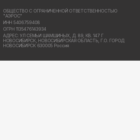
ОБЩЕСТВО С ОГРАНИЧЕННОЙ ОТВЕТСТВЕННОСТЬЮ
"АЭРОС"
ИНН 5406759408
ОГРН 1135476143934
АДРЕС: УЛ СЕМЬИ ШАМШИНЫХ, Д. 89, КВ. 147 Г
НОВОСИБИРСК,
НОВОСИБИРСКАЯ ОБЛАСТЬ, Г.О. ГОРОД
НОВОСИБИРСК 630005 Россия