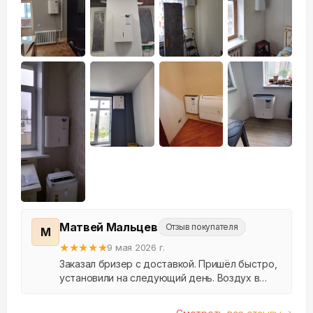
+
13
Матвей Мальцев
Отзыв покупателя
М
★
★
★
★
★
9 мая 2026 г.
Заказал бризер с доставкой. Пришёл быстро,
установили на следующий день. Воздух в
квартире стал заметно свежее, пыли меньше.
Спасибо.